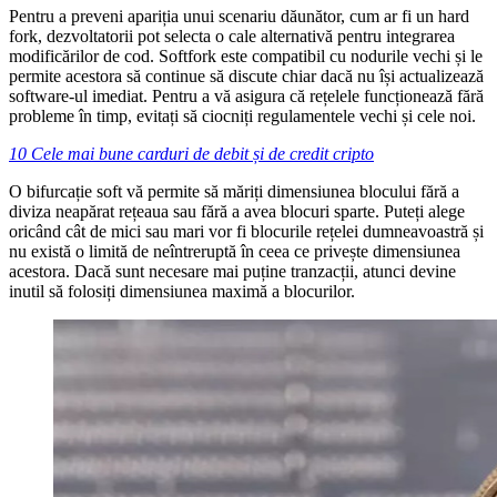
Pentru a preveni apariția unui scenariu dăunător, cum ar fi un hard
fork, dezvoltatorii pot selecta o cale alternativă pentru integrarea
modificărilor de cod. Softfork este compatibil cu nodurile vechi și le
permite acestora să continue să discute chiar dacă nu își actualizează
software-ul imediat. Pentru a vă asigura că rețelele funcționează fără
probleme în timp, evitați să ciocniți regulamentele vechi și cele noi.
10 Cele mai bune carduri de debit și de credit cripto
O bifurcație soft vă permite să măriți dimensiunea blocului fără a
diviza neapărat rețeaua sau fără a avea blocuri sparte. Puteți alege
oricând cât de mici sau mari vor fi blocurile rețelei dumneavoastră și
nu există o limită de neîntreruptă în ceea ce privește dimensiunea
acestora. Dacă sunt necesare mai puține tranzacții, atunci devine
inutil să folosiți dimensiunea maximă a blocurilor.