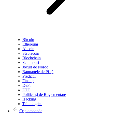
Bitcoin
Ethereum
Altcoin
Stablecoin
Blockchain
Schimburi
Jocuri de Noroc
Rapoartele de Piață
Predicții
Finanțe
DeFi
ETF
Politice și de Reglementare
Hacking
Tehnologice
Criptomonede