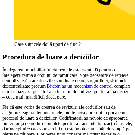
Care sunt cele două tipuri de furci?
Procedura de luare a deciziilor
Înțelegerea principiilor fundamentale este esențială pentru o
înțelegere fermă a codului de ramificare. Spre deosebire de rețelele
centralizate în care deciziile sunt luate de un singur lider, sistemele
descentralizate precum
Bitcoin au un mecanism de control
complex
care se bazează pe sute sau chiar mii de indivizi pentru a lua decizii
– ceva mult mai dificil decât pare.
Fie că este vorba de crearea de revizuiri ale codurilor sau de
asigurarea siguranței unei rețele, multe persoane sunt implicate în
procesul de luare a deciziilor. Codificatorii au nevoie de aprobarea
minerilor și de noduri complete pentru a transmite tranzacții în rețele,
dar îndeplinirea acestor sarcini nu este întotdeauna atât de simplă pe
hârtie pe cât pare. Obținerea unui consens majoritar necesită o