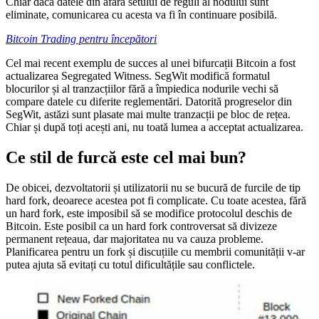
Chiar dacă datele din afara setului de reguli al nodului sunt
eliminate, comunicarea cu acesta va fi în continuare posibilă.
Bitcoin Trading pentru începători
Cel mai recent exemplu de succes al unei bifurcații Bitcoin a fost
actualizarea Segregated Witness. SegWit modifică formatul
blocurilor și al tranzacțiilor fără a împiedica nodurile vechi să
compare datele cu diferite reglementări. Datorită progreselor din
SegWit, astăzi sunt plasate mai multe tranzacții pe bloc de rețea.
Chiar și după toți acești ani, nu toată lumea a acceptat actualizarea.
Ce stil de furcă este cel mai bun?
De obicei, dezvoltatorii și utilizatorii nu se bucură de furcile de tip
hard fork, deoarece acestea pot fi complicate. Cu toate acestea, fără
un hard fork, este imposibil să se modifice protocolul deschis de
Bitcoin. Este posibil ca un hard fork controversat să divizeze
permanent rețeaua, dar majoritatea nu va cauza probleme.
Planificarea pentru un fork și discuțiile cu membrii comunității v-ar
putea ajuta să evitați cu totul dificultățile sau conflictele.