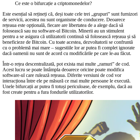
Ce este o bifurcație a criptomonedelor?
Este esențial să rețineți că, deși toate cele trei „grupuri” sunt furnizori
de servicii, acestea nu sunt organisme de conducere. Deoarece
rețeaua este opțională, fiecare are libertatea de a alege dacă să
folosească sau nu software-ul Bitcoin. Minerii au un stimulent
pentru a se asigura că utilizatorii continuă să folosească rețeaua și să
beneficieze de Bitcoin. Cu toate acestea, dezvoltatorii se confruntă
cu o problemă mai mare – sugestiile lor ar putea fi complet ignorate
dacă oamenii nu sunt de acord cu modificările pe care le-au făcut.
Într-o rețea descentralizată, pot exista mai multe „ramuri” de cod.
Acest lucru se poate întâmpla deoarece oricine poate modifica
software-ul care rulează rețeaua. Diferite versiuni de cod vor
interacționa între ele pe măsură ce mai multe persoane le execută.
Unele bifurcații ar putea fi totuși periculoase, de exemplu, dacă au
fost create pentru a fura fondurile utilizatorilor.