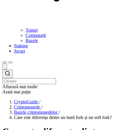
Topuri
Comparații
Bazele
Staking
Jocuri
Afișează mai multe
Arată mai puțin
CryptoGuide
/
Criptomonede
/
Bazele criptomonedelor
/
Care este diferența dintre un hard fork și un soft fork?