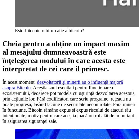
Este Litecoin o bifurcație a bitcoin?
Cheia pentru a obține un impact maxim
al mesajului dumneavoastră este
înțelegerea modului în care acesta este
interpretat de cei care îl primesc.
În acest moment,
dezvoltatorii și minerii au o influență majoră
asupra Bitcoin
. Aceștia sunt esențiali pentru funcționarea
ecosistemului, deoarece pot modela cu ușurință dezvoltarea acestuia
prin acțiunile lor. Fără codificatori care scriu programe, rețeaua nu
poate progresa, lăsând lacune de securitate necontrolate. Fără mineri
în funcțiune, Bitcoin rămâne expus și expus riscului de atacuri rău
intenționate, motiv pentru care aceștia joacă un rol atât de important
în asigurarea siguranței sale.