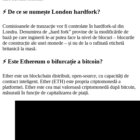
⚡️ De ce se numește London hardfork?
Comisioanele de tranzacție vor fi controlate în hardfork-ul din
Londra. Denumirea de „hard fork” provine de la modificările de
bază pe care inginerii le-ar putea face la nivel de blocuri – blocurile
de construcție ale unei monede – și nu de la o rafinată etichetă
britanică la masă.
⚡️ Este Ethereum o bifurcație a bitcoin?
Ether este un blockchain distribuit, open-source, cu capacități de
contract inteligent. Ether (ETH) este propria criptomonedă a
platformei. Ether este cea mai valoroasă criptomonedă după bitcoin,
măsurată în funcție de capitalizarea de piață.