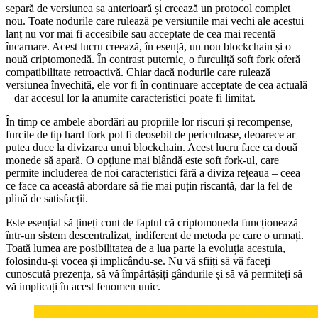
separă de versiunea sa anterioară și creează un protocol complet
nou. Toate nodurile care rulează pe versiunile mai vechi ale acestui
lanț nu vor mai fi accesibile sau acceptate de cea mai recentă
încarnare. Acest lucru creează, în esență, un nou blockchain și o
nouă criptomonedă. În contrast puternic, o furculiță soft fork oferă
compatibilitate retroactivă. Chiar dacă nodurile care rulează
versiunea învechită, ele vor fi în continuare acceptate de cea actuală
– dar accesul lor la anumite caracteristici poate fi limitat.
În timp ce ambele abordări au propriile lor riscuri și recompense,
furcile de tip hard fork pot fi deosebit de periculoase, deoarece ar
putea duce la divizarea unui blockchain. Acest lucru face ca două
monede să apară. O opțiune mai blândă este soft fork-ul, care
permite includerea de noi caracteristici fără a diviza rețeaua – ceea
ce face ca această abordare să fie mai puțin riscantă, dar la fel de
plină de satisfacții.
Este esențial să țineți cont de faptul că criptomoneda funcționează
într-un sistem descentralizat, indiferent de metoda pe care o urmați.
Toată lumea are posibilitatea de a lua parte la evoluția acestuia,
folosindu-și vocea și implicându-se. Nu vă sfiiți să vă faceți
cunoscută prezența, să vă împărtășiți gândurile și să vă permiteți să
vă implicați în acest fenomen unic.