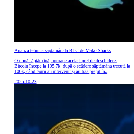
Analiza tehnică săptămânală BTC de Mako Sharks
O nouă săptămână, aproape același preț de deschidere.
Bitcoin începe la 105,7k, după o scădere săptămâna trecută la
100k, când taurii au intervenit și au tras prețul în..
2025-10-23