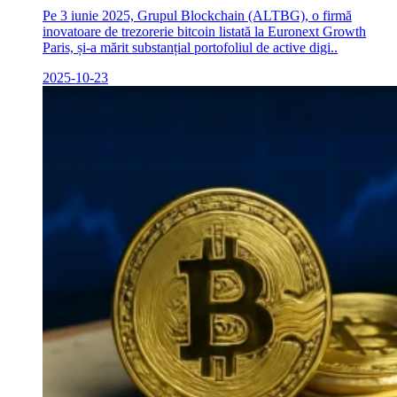
Pe 3 iunie 2025, Grupul Blockchain (ALTBG), o firmă
inovatoare de trezorerie bitcoin listată la Euronext Growth
Paris, și-a mărit substanțial portofoliul de active digi..
2025-10-23