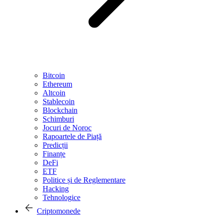
Bitcoin
Ethereum
Altcoin
Stablecoin
Blockchain
Schimburi
Jocuri de Noroc
Rapoartele de Piață
Predicții
Finanțe
DeFi
ETF
Politice și de Reglementare
Hacking
Tehnologice
Criptomonede