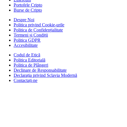
Portofele Cripto
Burse de Cripto
Despre Noi
Politica privind Cookie-urile
Politica de Confidențialitate
Termeni și Condiții
Politica GDPR
Accesibilitate
Codul de Etică
Politica Editorială
Politica de Plângeri
Declinare de Responsabilitate
Declarația privind Sclavia Modernă
Contactați-ne