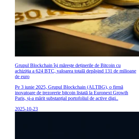
Grupul Blockchain își mărește deținerile de Bitcoin cu
achiziția a 624 BTC, valoarea totală depășind 131 de milioane
de euro
Pe 3 iunie 2025, Grupul Blockchain (ALTBG), o firmă
inovatoare de trezorerie bitcoin listată la Euronext Growth
Paris, și-a mărit substanțial portofoliul de active digi..
2025-10-23