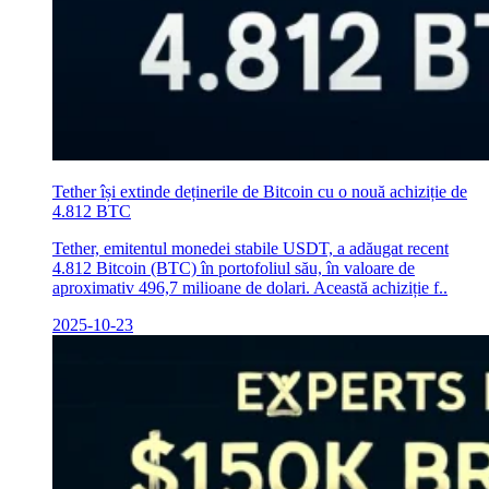
Tether își extinde deținerile de Bitcoin cu o nouă achiziție de
4.812 BTC
Tether, emitentul monedei stabile USDT, a adăugat recent
4.812 Bitcoin (BTC) în portofoliul său, în valoare de
aproximativ 496,7 milioane de dolari. Această achiziție f..
2025-10-23