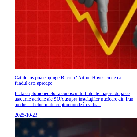
Cât de jos poate ajunge Bitcoin? Arthur Hayes crede că
fundul este aproape
Piața criptomonedelor a cunoscut turbulențe majore după ce
atacurile aeriene ale SUA asupra instalațiilor nucleare din Iran
au dus la lichidări de criptomonede în valoa..
2025-10-23