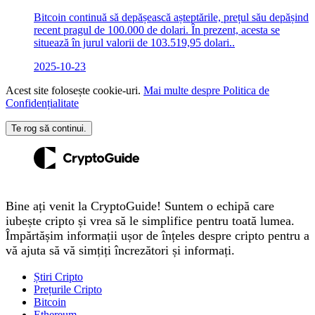
Bitcoin continuă să depășească așteptările, prețul său depășind
recent pragul de 100.000 de dolari. În prezent, acesta se
situează în jurul valorii de 103.519,95 dolari..
2025-10-23
Acest site folosește cookie-uri.
Mai multe despre Politica de
Confidențialitate
Te rog să continui.
Bine ați venit la CryptoGuide! Suntem o echipă care
iubește cripto și vrea să le simplifice pentru toată lumea.
Împărtășim informații ușor de înțeles despre cripto pentru a
vă ajuta să vă simțiți încrezători și informați.
Știri Cripto
Prețurile Cripto
Bitcoin
Ethereum