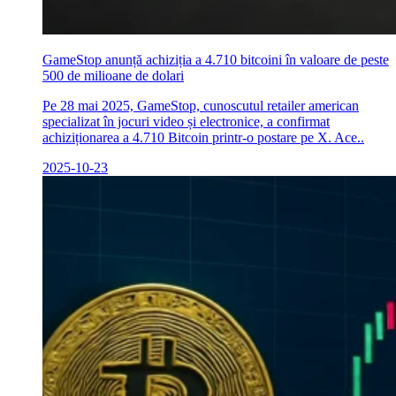
GameStop anunță achiziția a 4.710 bitcoini în valoare de peste
500 de milioane de dolari
Pe 28 mai 2025, GameStop, cunoscutul retailer american
specializat în jocuri video și electronice, a confirmat
achiziționarea a 4.710 Bitcoin printr-o postare pe X. Ace..
2025-10-23