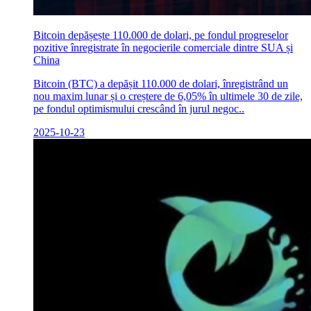
Bitcoin depășește 110.000 de dolari, pe fondul progreselor
pozitive înregistrate în negocierile comerciale dintre SUA și
China
Bitcoin (BTC) a depășit 110.000 de dolari, înregistrând un
nou maxim lunar și o creștere de 6,05% în ultimele 30 de zile,
pe fondul optimismului crescând în jurul negoc..
2025-10-23