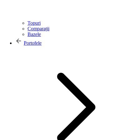
Topuri
Comparații
Bazele
Portofele