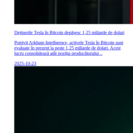
Deținerile Tesla în Bitcoin depășesc 1,25 miliarde de dolari
Potrivit Arkham Intelligence, activele Tesla în Bitcoin sunt
evaluate în prezent la peste 1,25 miliarde de dolari. Acest
lucru consolidează atât poziția producătorului ..
2025-10-23