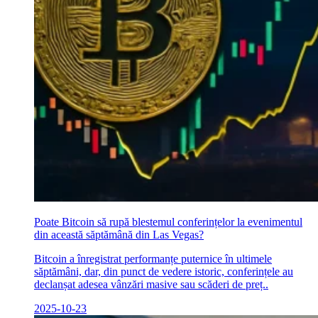
Poate Bitcoin să rupă blestemul conferințelor la evenimentul
din această săptămână din Las Vegas?
Bitcoin a înregistrat performanțe puternice în ultimele
săptămâni, dar, din punct de vedere istoric, conferințele au
declanșat adesea vânzări masive sau scăderi de preț..
2025-10-23