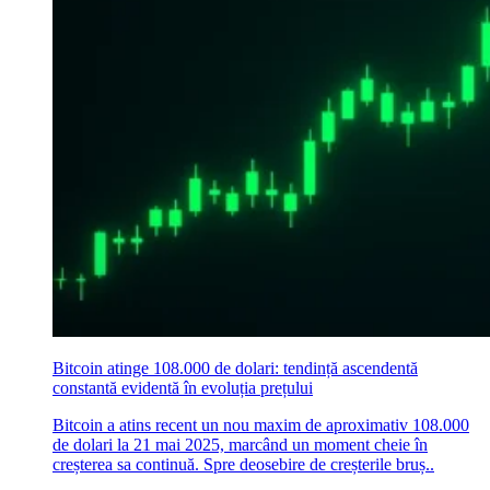
Bitcoin atinge 108.000 de dolari: tendință ascendentă
constantă evidentă în evoluția prețului
Bitcoin a atins recent un nou maxim de aproximativ 108.000
de dolari la 21 mai 2025, marcând un moment cheie în
creșterea sa continuă. Spre deosebire de creșterile bruș..