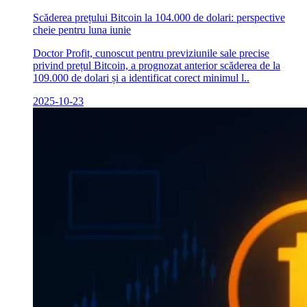
Scăderea prețului Bitcoin la 104.000 de dolari: perspective
cheie pentru luna iunie
Doctor Profit, cunoscut pentru previziunile sale precise
privind prețul Bitcoin, a prognozat anterior scăderea de la
109.000 de dolari și a identificat corect minimul l..
2025-10-23