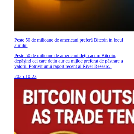
Peste 50 de milioane de americani preferă Bitcoin în locul
aurului
Peste 50 de milioane de americani dețin acum Bitcoin,
depășind cei care dețin aur ca mijloc preferat de păstrare a
valorii. Potrivit unui raport recent al River Researc..
2025-10-23