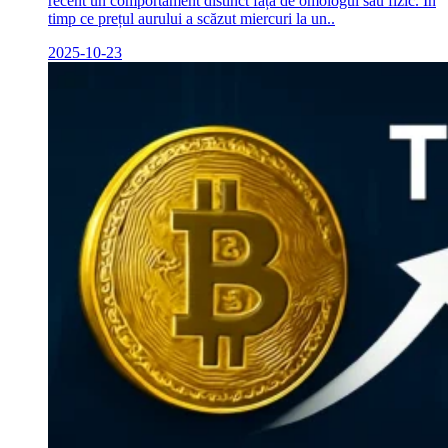
recent un comportament distinct față de omologul său fizic. În
timp ce prețul aurului a scăzut miercuri la un..
2025-10-23