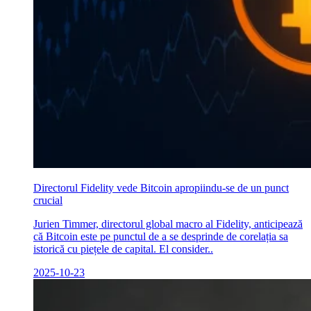
Directorul Fidelity vede Bitcoin apropiindu-se de un punct
crucial
Jurien Timmer, directorul global macro al Fidelity, anticipează
că Bitcoin este pe punctul de a se desprinde de corelația sa
istorică cu piețele de capital. El consider..
2025-10-23