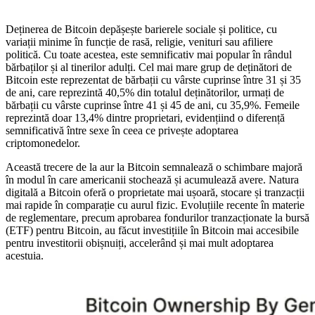
Deținerea de Bitcoin depășește barierele sociale și politice, cu
variații minime în funcție de rasă, religie, venituri sau afiliere
politică. Cu toate acestea, este semnificativ mai popular în rândul
bărbaților și al tinerilor adulți. Cel mai mare grup de deținători de
Bitcoin este reprezentat de bărbații cu vârste cuprinse între 31 și 35
de ani, care reprezintă 40,5% din totalul deținătorilor, urmați de
bărbații cu vârste cuprinse între 41 și 45 de ani, cu 35,9%. Femeile
reprezintă doar 13,4% dintre proprietari, evidențiind o diferență
semnificativă între sexe în ceea ce privește adoptarea
criptomonedelor.
Această trecere de la aur la Bitcoin semnalează o schimbare majoră
în modul în care americanii stochează și acumulează avere. Natura
digitală a Bitcoin oferă o proprietate mai ușoară, stocare și tranzacții
mai rapide în comparație cu aurul fizic. Evoluțiile recente în materie
de reglementare, precum aprobarea fondurilor tranzacționate la bursă
(ETF) pentru Bitcoin, au făcut investițiile în Bitcoin mai accesibile
pentru investitorii obișnuiți, accelerând și mai mult adoptarea
acestuia.