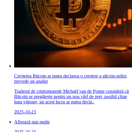
Creșterea Bitcoin ar putea declanșa o creștere a altcoin-urilor,
prevede un analist
Traderul de criptomonede Michaël van de Poppe consideră că
Bitcoin se pregătește pentru un nou vârf de preț, posibil chiar
luna viitoare, iar acest lucru ar putea decla..
2025-10-23
Afișează mai multe
2025-10-23