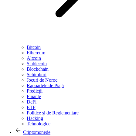
Bitcoin
Ethereum
Altcoin
Stablecoin
Blockchain
Schimburi
Jocuri de Noroc
Rapoartele de Piață
Predicții
Finanțe
DeFi
ETF
Politice și de Reglementare
Hacking
Tehnologice
Criptomonede