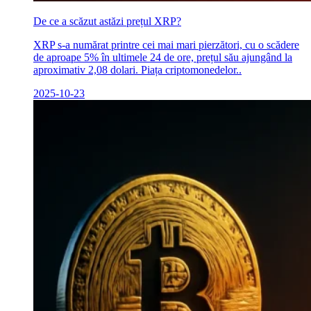
De ce a scăzut astăzi prețul XRP?
XRP s-a numărat printre cei mai mari pierzători, cu o scădere
de aproape 5% în ultimele 24 de ore, prețul său ajungând la
aproximativ 2,08 dolari. Piața criptomonedelor..
2025-10-23