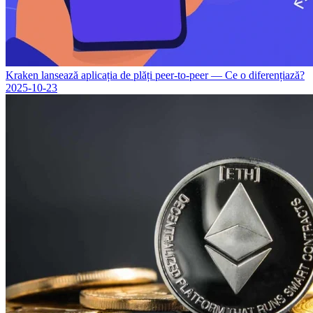
Kraken lansează aplicația de plăți peer-to-peer — Ce o diferențiază?
2025-10-23