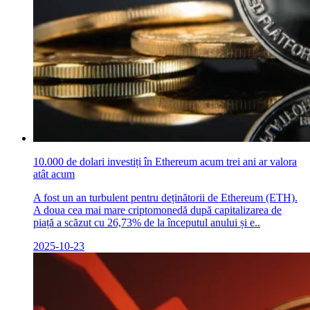
10.000 de dolari investiți în Ethereum acum trei ani ar valora
atât acum
A fost un an turbulent pentru deținătorii de Ethereum (ETH).
A doua cea mai mare criptomonedă după capitalizarea de
piață a scăzut cu 26,73% de la începutul anului și e..
2025-10-23