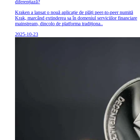
diferențiază?
Kraken a lansat o nouă aplicație de plăți peer-to-peer numită
Krak, marcând extinderea sa în domeniul serviciilor financiare
mainstream, dincolo de platforma tradiționa..
2025-10-23