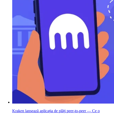
Kraken lansează aplicația de plăți peer-to-peer — Ce o