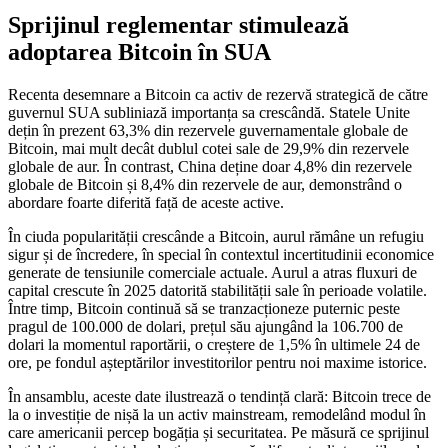
Sprijinul reglementar stimulează
adoptarea Bitcoin în SUA
Recenta desemnare a Bitcoin ca activ de rezervă strategică de către
guvernul SUA subliniază importanța sa crescândă. Statele Unite
dețin în prezent 63,3% din rezervele guvernamentale globale de
Bitcoin, mai mult decât dublul cotei sale de 29,9% din rezervele
globale de aur. În contrast, China deține doar 4,8% din rezervele
globale de Bitcoin și 8,4% din rezervele de aur, demonstrând o
abordare foarte diferită față de aceste active.
În ciuda popularității crescânde a Bitcoin, aurul rămâne un refugiu
sigur și de încredere, în special în contextul incertitudinii economice
generate de tensiunile comerciale actuale. Aurul a atras fluxuri de
capital crescute în 2025 datorită stabilității sale în perioade volatile.
Între timp, Bitcoin continuă să se tranzacționeze puternic peste
pragul de 100.000 de dolari, prețul său ajungând la 106.700 de
dolari la momentul raportării, o creștere de 1,5% în ultimele 24 de
ore, pe fondul așteptărilor investitorilor pentru noi maxime istorice.
În ansamblu, aceste date ilustrează o tendință clară: Bitcoin trece de
la o investiție de nișă la un activ mainstream, remodelând modul în
care americanii percep bogăția și securitatea. Pe măsură ce sprijinul