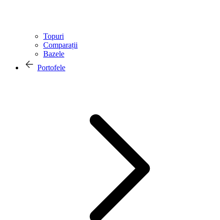
Topuri
Comparații
Bazele
Portofele