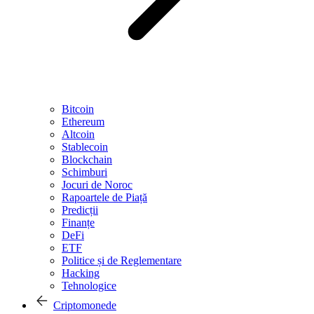
Bitcoin
Ethereum
Altcoin
Stablecoin
Blockchain
Schimburi
Jocuri de Noroc
Rapoartele de Piață
Predicții
Finanțe
DeFi
ETF
Politice și de Reglementare
Hacking
Tehnologice
Criptomonede