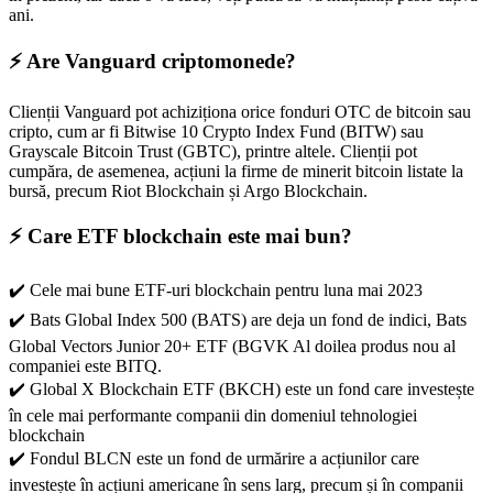
ani.
⚡️ Are Vanguard criptomonede?
Clienții Vanguard pot achiziționa orice fonduri OTC de bitcoin sau
cripto, cum ar fi Bitwise 10 Crypto Index Fund (BITW) sau
Grayscale Bitcoin Trust (GBTC), printre altele. Clienții pot
cumpăra, de asemenea, acțiuni la firme de minerit bitcoin listate la
bursă, precum Riot Blockchain și Argo Blockchain.
⚡️ Care ETF blockchain este mai bun?
✔️ Cele mai bune ETF-uri blockchain pentru luna mai 2023
✔️ Bats Global Index 500 (BATS) are deja un fond de indici, Bats
Global Vectors Junior 20+ ETF (BGVK Al doilea produs nou al
companiei este BITQ.
✔️ Global X Blockchain ETF (BKCH) este un fond care investește
în cele mai performante companii din domeniul tehnologiei
blockchain
✔️ Fondul BLCN este un fond de urmărire a acțiunilor care
investește în acțiuni americane în sens larg, precum și în companii