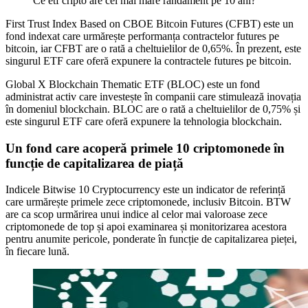
Ce etf cripto are cel mai mare randament pe 10 ani?
First Trust Index Based on CBOE Bitcoin Futures (CFBT) este un
fond indexat care urmărește performanța contractelor futures pe
bitcoin, iar CFBT are o rată a cheltuielilor de 0,65%. În prezent, este
singurul ETF care oferă expunere la contractele futures pe bitcoin.
Global X Blockchain Thematic ETF (BLOC) este un fond
administrat activ care investește în companii care stimulează inovația
în domeniul blockchain. BLOC are o rată a cheltuielilor de 0,75% și
este singurul ETF care oferă expunere la tehnologia blockchain.
Un fond care acoperă primele 10 criptomonede în
funcție de capitalizarea de piață
Indicele Bitwise 10 Cryptocurrency este un indicator de referință
care urmărește primele zece criptomonede, inclusiv Bitcoin. BTW
are ca scop urmărirea unui indice al celor mai valoroase zece
criptomonede de top și apoi examinarea și monitorizarea acestora
pentru anumite pericole, ponderate în funcție de capitalizarea pieței,
în fiecare lună.