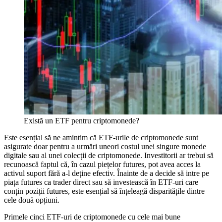
Există un ETF pentru criptomonede?
Este esențial să ne amintim că ETF-urile de criptomonede sunt
asigurate doar pentru a urmări uneori costul unei singure monede
digitale sau al unei colecții de criptomonede. Investitorii ar trebui să
recunoască faptul că, în cazul piețelor futures, pot avea acces la
activul suport fără a-l deține efectiv. Înainte de a decide să intre pe
piața futures ca trader direct sau să investească în ETF-uri care
conțin poziții futures, este esențial să înțeleagă disparitățile dintre
cele două opțiuni.
Primele cinci ETF-uri de criptomonede cu cele mai bune