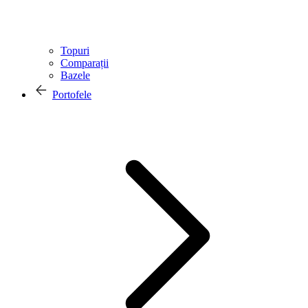
Topuri
Comparații
Bazele
Portofele