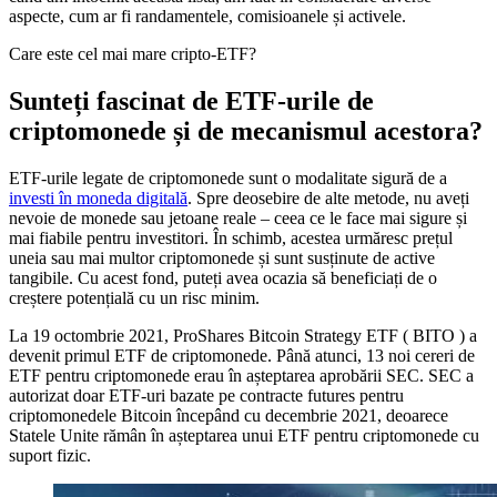
aspecte, cum ar fi randamentele, comisioanele și activele.
Care este cel mai mare cripto-ETF?
Sunteți fascinat de ETF-urile de
criptomonede și de mecanismul acestora?
ETF-urile legate de criptomonede sunt o modalitate sigură de a
investi în moneda digitală
. Spre deosebire de alte metode, nu aveți
nevoie de monede sau jetoane reale – ceea ce le face mai sigure și
mai fiabile pentru investitori. În schimb, acestea urmăresc prețul
uneia sau mai multor criptomonede și sunt susținute de active
tangibile. Cu acest fond, puteți avea ocazia să beneficiați de o
creștere potențială cu un risc minim.
La 19 octombrie 2021, ProShares Bitcoin Strategy ETF ( BITO ) a
devenit primul ETF de criptomonede. Până atunci, 13 noi cereri de
ETF pentru criptomonede erau în așteptarea aprobării SEC. SEC a
autorizat doar ETF-uri bazate pe contracte futures pentru
criptomonedele Bitcoin începând cu decembrie 2021, deoarece
Statele Unite rămân în așteptarea unui ETF pentru criptomonede cu
suport fizic.