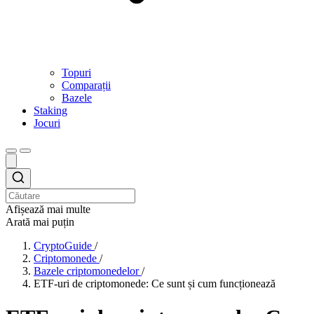
Topuri
Comparații
Bazele
Staking
Jocuri
Afișează mai multe
Arată mai puțin
CryptoGuide
/
Criptomonede
/
Bazele criptomonedelor
/
ETF-uri de criptomonede: Ce sunt și cum funcționează