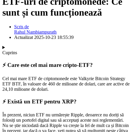
ETF-uri de criptomonede: Ce
sunt și cum funcționează
Scris de
Rahul Nambiampurath
Actualizat
2025-10-23 18:55:39
Cuprins
⚡️ Care este cel mai mare cripto-ETF?
Cel mai mare ETF de criptomonede este Valkyrie Bitcoin Strategy
ETF BTF, în valoare de 460 de milioane de dolari, care are active de
24,10 milioane de dolari.
⚡️ Există un ETF pentru XRP?
În prezent, niciun ETF nu urmărește Ripple, deoarece nu doriți să
folosiți un portofel digital sau să acceptați aceste noi reglementări.
Nu se știe niciodată dacă Ripple va crește la fel de mult ca și Bitcoin
în prezent, iar dacă o va face, veți putea să vă mulțumiți peste câțiva