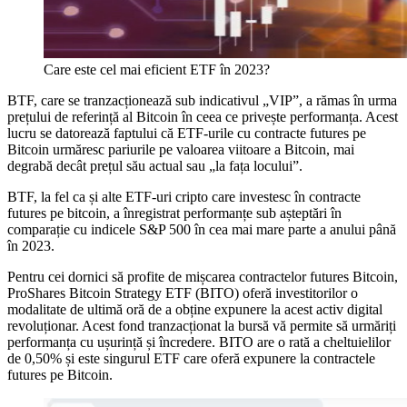
Care este cel mai eficient ETF în 2023?
BTF, care se tranzacționează sub indicativul „VIP”, a rămas în urma
prețului de referință al Bitcoin în ceea ce privește performanța. Acest
lucru se datorează faptului că ETF-urile cu contracte futures pe
Bitcoin urmăresc pariurile pe valoarea viitoare a Bitcoin, mai
degrabă decât prețul său actual sau „la fața locului”.
BTF, la fel ca și alte ETF-uri cripto care investesc în contracte
futures pe bitcoin, a înregistrat performanțe sub așteptări în
comparație cu indicele S&P 500 în cea mai mare parte a anului până
în 2023.
Pentru cei dornici să profite de mișcarea contractelor futures Bitcoin,
ProShares Bitcoin Strategy ETF (BITO) oferă investitorilor o
modalitate de ultimă oră de a obține expunere la acest activ digital
revoluționar. Acest fond tranzacționat la bursă vă permite să urmăriți
performanța cu ușurință și încredere. BITO are o rată a cheltuielilor
de 0,50% și este singurul ETF care oferă expunere la contractele
futures pe Bitcoin.