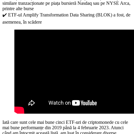
similare tranzacționate pe piața bursieră Nasdaq sau pe NYSE Arca,
printre alte burse
✔️ ETF-ul Amplify Transformation Data Sharing (BLOK) a fost, de
asemenea, în scădere
Iată care sunt cele mai bune cinci ETF-uri de criptomonede cu cele
mai bune performanțe din 2019 până la 4 februarie 2023. Atunci
când am întocmit această listă, am luat în considerare diverse