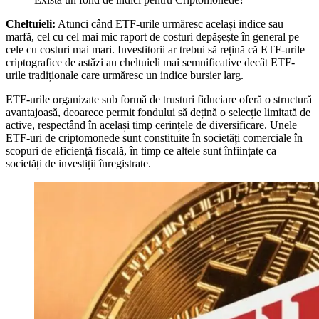
Cheltuieli:
Atunci când ETF-urile urmăresc același indice sau
marfă, cel cu cel mai mic raport de costuri depășește în general pe
cele cu costuri mai mari. Investitorii ar trebui să rețină că ETF-urile
criptografice de astăzi au cheltuieli mai semnificative decât ETF-
urile tradiționale care urmăresc un indice bursier larg.
ETF-urile organizate sub formă de trusturi fiduciare oferă o structură
avantajoasă, deoarece permit fondului să dețină o selecție limitată de
active, respectând în același timp cerințele de diversificare. Unele
ETF-uri de criptomonede sunt constituite în societăți comerciale în
scopuri de eficiență fiscală, în timp ce altele sunt înființate ca
societăți de investiții înregistrate.