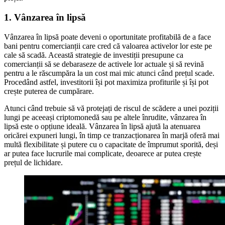
1. Vânzarea în lipsă
Vânzarea în lipsă poate deveni o oportunitate profitabilă de a face
bani pentru comercianții care cred că valoarea activelor lor este pe
cale să scadă. Această strategie de investiții presupune ca
comercianții să se debaraseze de activele lor actuale și să revină
pentru a le răscumpăra la un cost mai mic atunci când prețul scade.
Procedând astfel, investitorii își pot maximiza profiturile și își pot
crește puterea de cumpărare.
Atunci când trebuie să vă protejați de riscul de scădere a unei poziții
lungi pe aceeași criptomonedă sau pe altele înrudite, vânzarea în
lipsă este o opțiune ideală. Vânzarea în lipsă ajută la atenuarea
oricărei expuneri lungi, în timp ce tranzacționarea în marjă oferă mai
multă flexibilitate și putere cu o capacitate de împrumut sporită, deși
ar putea face lucrurile mai complicate, deoarece ar putea crește
prețul de lichidare.