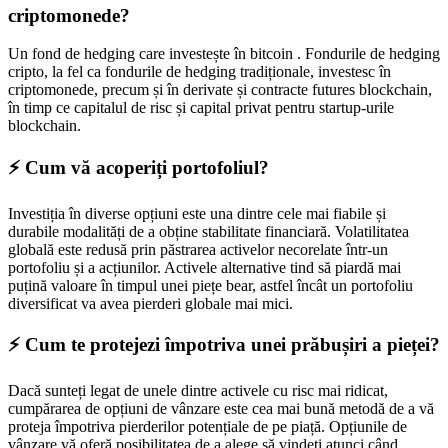
criptomonede?
Un fond de hedging care investește în bitcoin . Fondurile de hedging
cripto, la fel ca fondurile de hedging tradiționale, investesc în
criptomonede, precum și în derivate și contracte futures blockchain,
în timp ce capitalul de risc și capital privat pentru startup-urile
blockchain.
⚡️ Cum vă acoperiți portofoliul?
Investiția în diverse opțiuni este una dintre cele mai fiabile și
durabile modalități de a obține stabilitate financiară. Volatilitatea
globală este redusă prin păstrarea activelor necorelate într-un
portofoliu și a acțiunilor. Activele alternative tind să piardă mai
puțină valoare în timpul unei piețe bear, astfel încât un portofoliu
diversificat va avea pierderi globale mai mici.
⚡️ Cum te protejezi împotriva unei prăbușiri a pieței?
Dacă sunteți legat de unele dintre activele cu risc mai ridicat,
cumpărarea de opțiuni de vânzare este cea mai bună metodă de a vă
proteja împotriva pierderilor potențiale de pe piață. Opțiunile de
vânzare vă oferă posibilitatea de a alege să vindeți atunci când