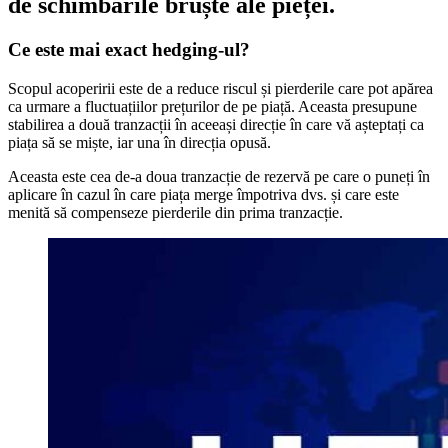
de schimbările bruște ale pieței.
Ce este mai exact hedging-ul?
Scopul acoperirii este de a reduce riscul și pierderile care pot apărea
ca urmare a fluctuațiilor prețurilor de pe piață. Aceasta presupune
stabilirea a două tranzacții în aceeași direcție în care vă așteptați ca
piața să se miște, iar una în direcția opusă.
Aceasta este cea de-a doua tranzacție de rezervă pe care o puneți în
aplicare în cazul în care piața merge împotriva dvs. și care este
menită să compenseze pierderile din prima tranzacție.