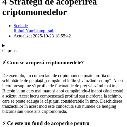
4 Strategii de acoperirea
criptomonedelor
Scris de
Rahul Nambiampurath
Actualizat
2025-10-23 18:55:42
Cuprins
⚡️ Cum se acoperă criptomonedele?
De exemplu, un comerciant de criptomonede poate profita de
schimbările de pe piață „cumpărând ieftin și vânzând scump”. Acest
lucru presupune să profite de fluctuațiile de preț vânzând mai întâi
Bitcoin la un curs mai mare și apoi cumpărându-l înapoi când costul
a scăzut. Acest lucru compensează profitul sau pierderea la schimb,
care se poate adăuga la câștiguri considerabile în timp. Deschiderea
tranzacțiilor în acest mod este cunoscută sub numele de hedging
bitcoins sau orice altă criptomonedă.
⚡️ Ce este un fond de acoperire pentru