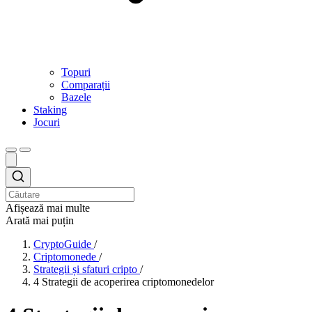
Topuri
Comparații
Bazele
Staking
Jocuri
Afișează mai multe
Arată mai puțin
CryptoGuide
/
Criptomonede
/
Strategii și sfaturi cripto
/
4 Strategii de acoperirea criptomonedelor