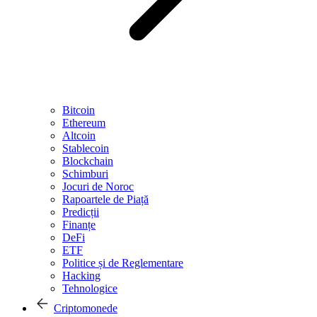
Bitcoin
Ethereum
Altcoin
Stablecoin
Blockchain
Schimburi
Jocuri de Noroc
Rapoartele de Piață
Predicții
Finanțe
DeFi
ETF
Politice și de Reglementare
Hacking
Tehnologice
Criptomonede