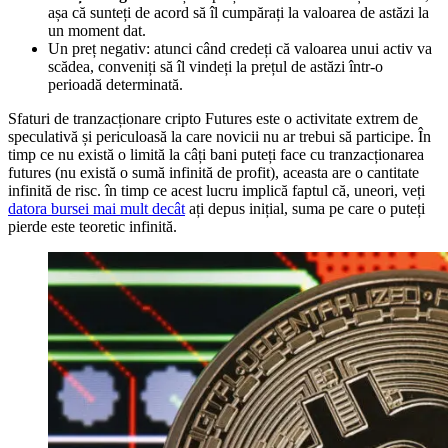
așa că sunteți de acord să îl cumpărați la valoarea de astăzi la
un moment dat.
Un preț negativ: atunci când credeți că valoarea unui activ va
scădea, conveniți să îl vindeți la prețul de astăzi într-o
perioadă determinată.
Sfaturi de tranzacționare cripto Futures este o activitate extrem de
speculativă și periculoasă la care novicii nu ar trebui să participe. În
timp ce nu există o limită la câți bani puteți face cu tranzacționarea
futures (nu există o sumă infinită de profit), aceasta are o cantitate
infinită de risc. în timp ce acest lucru implică faptul că, uneori, veți
datora bursei mai mult decât
ați depus inițial, suma pe care o puteți
pierde este teoretic infinită.