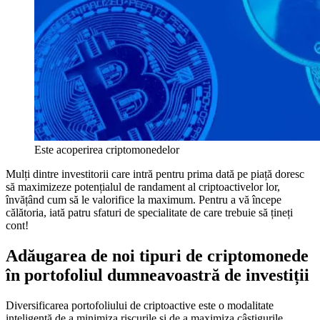
Este acoperirea criptomonedelor
Mulți dintre investitorii care intră pentru prima dată pe piață doresc
să maximizeze potențialul de randament al criptoactivelor lor,
învățând cum să le valorifice la maximum. Pentru a vă începe
călătoria, iată patru sfaturi de specialitate de care trebuie să țineți
cont!
Adăugarea de noi tipuri de criptomonede
în portofoliul dumneavoastră de investiții
Diversificarea portofoliului de criptoactive este o modalitate
inteligentă de a minimiza riscurile și de a maximiza câștigurile