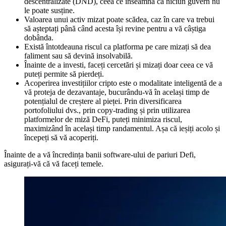
descentralizate (DND), ceea ce înseamnă că niciun guvern nu
le poate susține.
Valoarea unui activ mizat poate scădea, caz în care va trebui
să așteptați până când acesta își revine pentru a vă câștiga
dobânda.
Există întotdeauna riscul ca platforma pe care mizați să dea
faliment sau să devină insolvabilă.
Înainte de a investi, faceți cercetări și mizați doar ceea ce vă
puteți permite să pierdeți.
Acoperirea investițiilor cripto este o modalitate inteligentă de a
vă proteja de dezavantaje, bucurându-vă în același timp de
potențialul de creștere al pieței. Prin diversificarea
portofoliului dvs., prin copy-trading și prin utilizarea
platformelor de miză DeFi, puteți minimiza riscul,
maximizând în același timp randamentul. Așa că ieșiți acolo și
începeți să vă acoperiți.
Înainte de a vă încredința banii software-ului de pariuri Defi,
asigurați-vă că vă faceți temele.