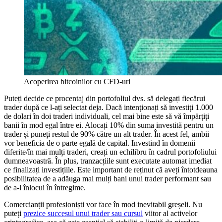
Acoperirea bitcoinilor cu CFD-uri
Puteți decide ce procentaj din portofoliul dvs. să delegați fiecărui
trader după ce l-ați selectat deja. Dacă intenționați să investiți 1.000
de dolari în doi traderi individuali, cel mai bine este să vă împărțiți
banii în mod egal între ei. Alocați 10% din suma investită pentru un
trader și puneți restul de 90% către un alt trader. În acest fel, ambii
vor beneficia de o parte egală de capital. Investind în domenii
diferite/în mai mulți traderi, creați un echilibru în cadrul portofoliului
dumneavoastră. În plus, tranzacțiile sunt executate automat imediat
ce finalizați investițiile. Este important de reținut că aveți întotdeauna
posibilitatea de a adăuga mai mulți bani unui trader performant sau
de a-l înlocui în întregime.
Comercianții profesioniști vor face în mod inevitabil greșeli. Nu
puteți
prezice succesul unui trader sau cursul
viitor al activelor