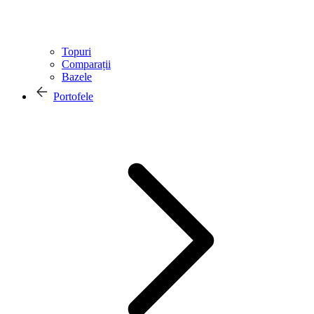
Topuri
Comparații
Bazele
Portofele