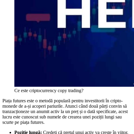
Ce este criptocurrency copy trading?
Piața futures este o metodă populară pentru investitorii în cripto-
monede de a-și acoperi pariurile. Atunci când două părți convin să
tranzacționeze un anumit activ la un preț și o dată specificate, acest
lucru este cunoscut sub numele de crearea unei poziții lungi sau
scurte pe piața futures.
Poziție lungă:
Credeți că prețul unui activ va crește în viitor,