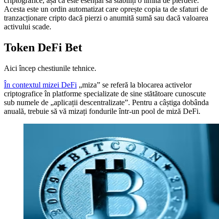
criptografice, așa că este esențial să stabiliți o limită de pierdere.
Acesta este un ordin automatizat care oprește copia ta de sfaturi de
tranzacționare cripto dacă pierzi o anumită sumă sau dacă valoarea
activului scade.
Token DeFi Bet
Aici încep chestiunile tehnice.
În contextul mizei DeFi
„miza” se referă la blocarea activelor
criptografice în platforme specializate de sine stătătoare cunoscute
sub numele de „aplicații descentralizate”. Pentru a câștiga dobânda
anuală, trebuie să vă mizați fondurile într-un pool de miză DeFi.