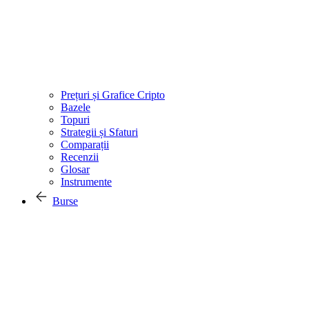
Prețuri și Grafice Cripto
Bazele
Topuri
Strategii și Sfaturi
Comparații
Recenzii
Glosar
Instrumente
Burse