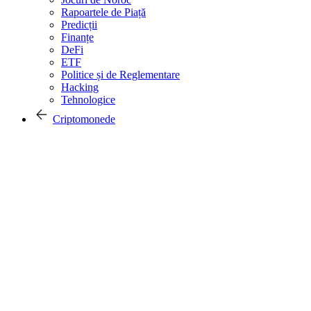
Rapoartele de Piață
Predicții
Finanțe
DeFi
ETF
Politice și de Reglementare
Hacking
Tehnologice
Criptomonede