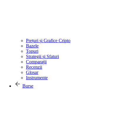
Prețuri și Grafice Cripto
Bazele
Topuri
Strategii și Sfaturi
Comparații
Recenzii
Glosar
Instrumente
Burse