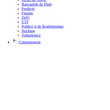
Rapoartele de Piață
Predicții
Finanțe
DeFi
ETF
Politice și de Reglementare
Hacking
Tehnologice
Criptomonede