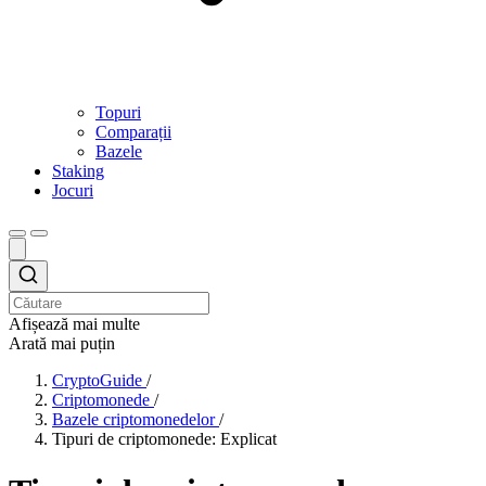
Topuri
Comparații
Bazele
Staking
Jocuri
Afișează mai multe
Arată mai puțin
CryptoGuide
/
Criptomonede
/
Bazele criptomonedelor
/
Tipuri de criptomonede: Explicat