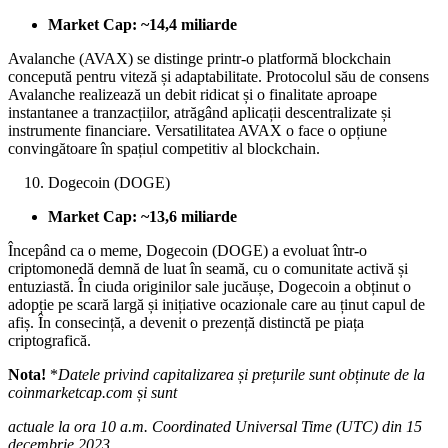
Market Cap: ~14,4 miliarde
Avalanche (AVAX) se distinge printr-o platformă blockchain
concepută pentru viteză și adaptabilitate. Protocolul său de consens
Avalanche realizează un debit ridicat și o finalitate aproape
instantanee a tranzacțiilor, atrăgând aplicații descentralizate și
instrumente financiare. Versatilitatea AVAX o face o opțiune
convingătoare în spațiul competitiv al blockchain.
Dogecoin (DOGE)
Market Cap: ~13,6 miliarde
Începând ca o meme, Dogecoin (DOGE) a evoluat într-o
criptomonedă demnă de luat în seamă, cu o comunitate activă și
entuziastă. În ciuda originilor sale jucăușe, Dogecoin a obținut o
adopție pe scară largă și inițiative ocazionale care au ținut capul de
afiș. În consecință, a devenit o prezență distinctă pe piața
criptografică.
Nota!
*
Datele privind capitalizarea și prețurile sunt obținute de la
coinmarketcap.com și sunt
actuale la ora 10 a.m. Coordinated Universal Time (UTC) din 15
decembrie 2023.