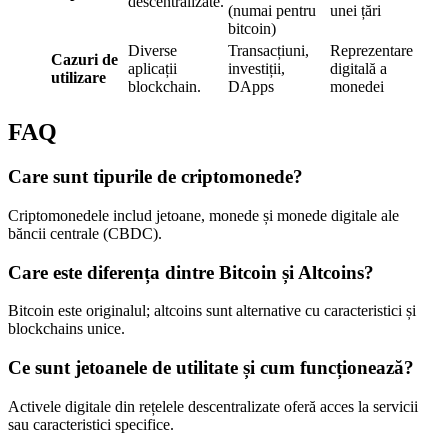
descentralizate.
(numai pentru
unei țări
bitcoin)
Diverse
Transacțiuni,
Reprezentare
Cazuri de
aplicații
investiții,
digitală a
utilizare
blockchain.
DApps
monedei
FAQ
Care sunt tipurile de criptomonede?
Criptomonedele includ jetoane, monede și monede digitale ale
băncii centrale (CBDC).
Care este diferența dintre Bitcoin și Altcoins?
Bitcoin este originalul; altcoins sunt alternative cu caracteristici și
blockchains unice.
Ce sunt jetoanele de utilitate și cum funcționează?
Activele digitale din rețelele descentralizate oferă acces la servicii
sau caracteristici specifice.