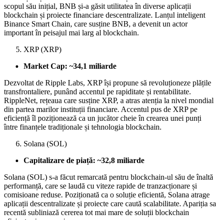
scopul său inițial, BNB și-a găsit utilitatea în diverse aplicații
blockchain și proiecte financiare descentralizate. Lanțul inteligent
Binance Smart Chain, care susține BNB, a devenit un actor
important în peisajul mai larg al blockchain.
XRP (XRP)
Market Cap: ~34,1
miliarde
Dezvoltat de Ripple Labs, XRP își propune să revoluționeze plățile
transfrontaliere, punând accentul pe rapiditate și rentabilitate.
RippleNet, rețeaua care susține XRP, a atras atenția la nivel mondial
din partea marilor instituții financiare. Accentul pus de XRP pe
eficiență îl poziționează ca un jucător cheie în crearea unei punți
între finanțele tradiționale și tehnologia blockchain.
Solana (SOL)
Capitalizare de piață: ~32,8 miliarde
Solana (SOL) s-a făcut remarcată pentru blockchain-ul său de înaltă
performanță, care se laudă cu viteze rapide de tranzacționare și
comisioane reduse. Poziționată ca o soluție eficientă, Solana atrage
aplicații descentralizate și proiecte care caută scalabilitate. Apariția sa
recentă subliniază cererea tot mai mare de soluții blockchain