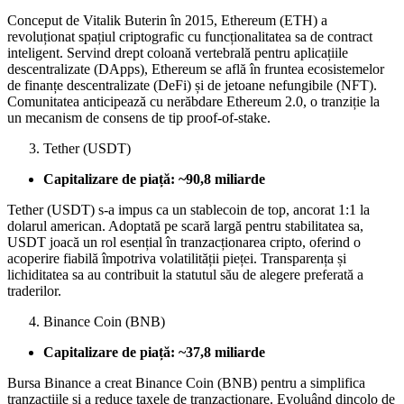
Conceput de Vitalik Buterin în 2015, Ethereum (ETH) a
revoluționat spațiul criptografic cu funcționalitatea sa de contract
inteligent. Servind drept coloană vertebrală pentru aplicațiile
descentralizate (DApps), Ethereum se află în fruntea ecosistemelor
de finanțe descentralizate (DeFi) și de jetoane nefungibile (NFT).
Comunitatea anticipează cu nerăbdare Ethereum 2.0, o tranziție la
un mecanism de consens de tip proof-of-stake.
Tether (USDT)
Capitalizare de piață: ~90,8 miliarde
Tether (USDT) s-a impus ca un stablecoin de top, ancorat 1:1 la
dolarul american. Adoptată pe scară largă pentru stabilitatea sa,
USDT joacă un rol esențial în tranzacționarea cripto, oferind o
acoperire fiabilă împotriva volatilității pieței. Transparența și
lichiditatea sa au contribuit la statutul său de alegere preferată a
traderilor.
Binance Coin (BNB)
Capitalizare de piață: ~37,8 miliarde
Bursa Binance a creat Binance Coin (BNB) pentru a simplifica
tranzacțiile și a reduce taxele de tranzacționare. Evoluând dincolo de