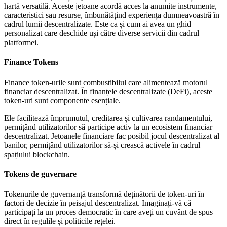
hartă versatilă. Aceste jetoane acordă acces la anumite instrumente,
caracteristici sau resurse, îmbunătățind experiența dumneavoastră în
cadrul lumii descentralizate. Este ca și cum ai avea un ghid
personalizat care deschide uși către diverse servicii din cadrul
platformei.
Finance Tokens
Finance token-urile sunt combustibilul care alimentează motorul
financiar descentralizat. În finanțele descentralizate (DeFi), aceste
token-uri sunt componente esențiale.
Ele facilitează împrumutul, creditarea și cultivarea randamentului,
permițând utilizatorilor să participe activ la un ecosistem financiar
descentralizat. Jetoanele financiare fac posibil jocul descentralizat al
banilor, permițând utilizatorilor să-și crească activele în cadrul
spațiului blockchain.
Tokens de guvernare
Tokenurile de guvernanță transformă deținătorii de token-uri în
factori de decizie în peisajul descentralizat. Imaginați-vă că
participați la un proces democratic în care aveți un cuvânt de spus
direct în regulile și politicile rețelei.