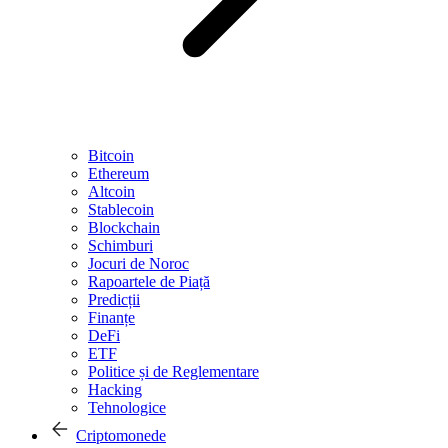
Bitcoin
Ethereum
Altcoin
Stablecoin
Blockchain
Schimburi
Jocuri de Noroc
Rapoartele de Piață
Predicții
Finanțe
DeFi
ETF
Politice și de Reglementare
Hacking
Tehnologice
Criptomonede