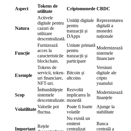
Tokens de
Aspect
Criptomonede
CBDC
utilitate
Activele
Unități digitale
Reprezentarea
digitale pentru
pentru
digitală a
Natura
cazuri de
tranzacții și
monedei
utilizare
DApps
naționale
descentralizată.
Furnizează
Unitate primară
Modernizează
acces la
pentru
Funcție
sistemele
caracteristicile
tranzacții și
financiare
blockchain.
participare
Tokens de
Versiuni
servicii, token-
Bitcoin și
digitale ale
Exemple
uri financiare,
altcoins
cripto
NFT-uri.
yuanului
Îmbunătățește
Rezvoltă
Modernizează
Scop
sistemele
implicarea în
finanțele
descentralizate.
monedă
Valorile pot
Poate fi foarte
Ajunge la
Volatilitate
fluctua.
volatile
stabilitate
Nu există un
emitent
Banca
Rețele
Important
centralizat
centrală a