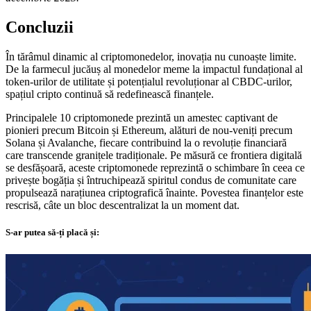
Concluzii
În tărâmul dinamic al criptomonedelor, inovația nu cunoaște limite.
De la farmecul jucăuș al monedelor meme la impactul fundațional al
token-urilor de utilitate și potențialul revoluționar al CBDC-urilor,
spațiul cripto continuă să redefinească finanțele.
Principalele 10 criptomonede prezintă un amestec captivant de
pionieri precum Bitcoin și Ethereum, alături de nou-veniți precum
Solana și Avalanche, fiecare contribuind la o revoluție financiară
care transcende granițele tradiționale. Pe măsură ce frontiera digitală
se desfășoară, aceste criptomonede reprezintă o schimbare în ceea ce
privește bogăția și întruchipează spiritul condus de comunitate care
propulsează narațiunea criptografică înainte. Povestea finanțelor este
rescrisă, câte un bloc descentralizat la un moment dat.
S-ar putea să-ți placă și: