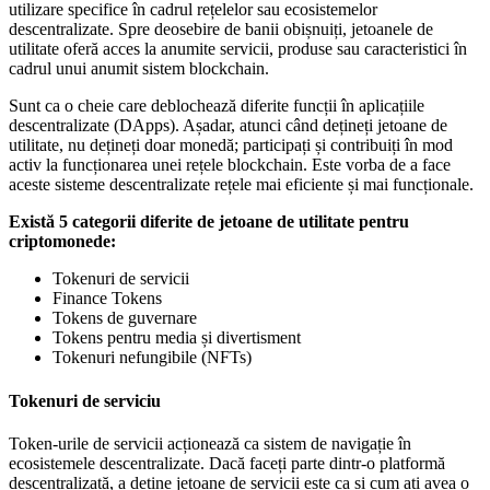
utilizare specifice în cadrul rețelelor sau ecosistemelor
descentralizate. Spre deosebire de banii obișnuiți, jetoanele de
utilitate oferă acces la anumite servicii, produse sau caracteristici în
cadrul unui anumit sistem blockchain.
Sunt ca o cheie care deblochează diferite funcții în aplicațiile
descentralizate (DApps). Așadar, atunci când dețineți jetoane de
utilitate, nu dețineți doar monedă; participați și contribuiți în mod
activ la funcționarea unei rețele blockchain. Este vorba de a face
aceste sisteme descentralizate rețele mai eficiente și mai funcționale.
Există 5 categorii diferite de jetoane de utilitate pentru
criptomonede:
Tokenuri de servicii
Finance Tokens
Tokens de guvernare
Tokens pentru media și divertisment
Tokenuri nefungibile (NFTs)
Tokenuri de serviciu
Token-urile de servicii acționează ca sistem de navigație în
ecosistemele descentralizate. Dacă faceți parte dintr-o platformă
descentralizată, a deține jetoane de servicii este ca și cum ați avea o