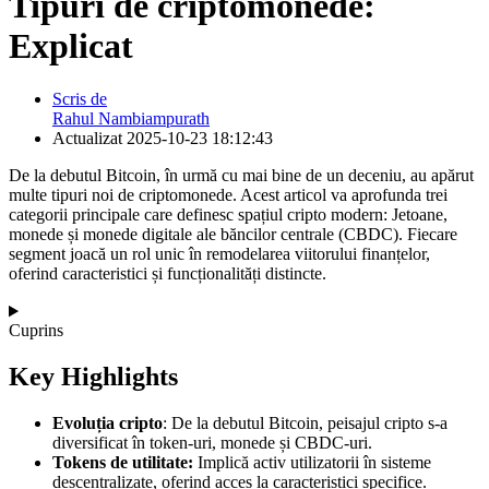
Tipuri de criptomonede:
Explicat
Scris de
Rahul Nambiampurath
Actualizat
2025-10-23 18:12:43
De la debutul Bitcoin, în urmă cu mai bine de un deceniu, au apărut
multe tipuri noi de criptomonede. Acest articol va aprofunda trei
categorii principale care definesc spațiul cripto modern: Jetoane,
monede și monede digitale ale băncilor centrale (CBDC). Fiecare
segment joacă un rol unic în remodelarea viitorului finanțelor,
oferind caracteristici și funcționalități distincte.
Cuprins
Key Highlights
Evoluția cripto
: De la debutul Bitcoin, peisajul cripto s-a
diversificat în token-uri, monede și CBDC-uri.
Tokens de utilitate:
Implică activ utilizatorii în sisteme
descentralizate, oferind acces la caracteristici specifice.