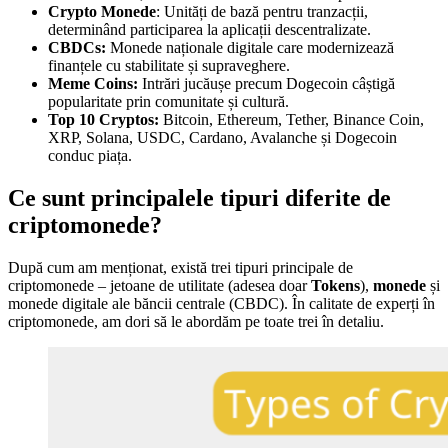
Crypto Monede
: Unități de bază pentru tranzacții,
determinând participarea la aplicații descentralizate.
CBDCs:
Monede naționale digitale care modernizează
finanțele cu stabilitate și supraveghere.
Meme Coins:
Intrări jucăușe precum Dogecoin câștigă
popularitate prin comunitate și cultură.
Top 10 Cryptos:
Bitcoin, Ethereum, Tether, Binance Coin,
XRP, Solana, USDC, Cardano, Avalanche și Dogecoin
conduc piața.
Ce sunt principalele tipuri diferite de
criptomonede?
După cum am menționat, există trei tipuri principale de
criptomonede – jetoane de utilitate (adesea doar
Tokens
),
monede
și
monede digitale ale băncii centrale (CBDC). În calitate de experți în
criptomonede, am dori să le abordăm pe toate trei în detaliu.