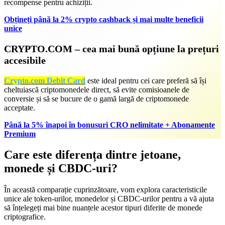
recompense pentru achiziții.
Obțineți până la 2% crypto cashback și mai multe beneficii
unice
CRYPTO.COM – cea mai bună opțiune la prețuri
accesibile
Crypto.com Debit Card
este ideal pentru cei care preferă să își
cheltuiască criptomonedele direct, să evite comisioanele de
conversie și să se bucure de o gamă largă de criptomonede
acceptate.
Până la 5% înapoi în bonusuri CRO nelimitate + Abonamente
Premium
Care este diferența dintre jetoane,
monede și CBDC-uri?
În această comparație cuprinzătoare, vom explora caracteristicile
unice ale token-urilor, monedelor și CBDC-urilor pentru a vă ajuta
să înțelegeți mai bine nuanțele acestor tipuri diferite de monede
criptografice.