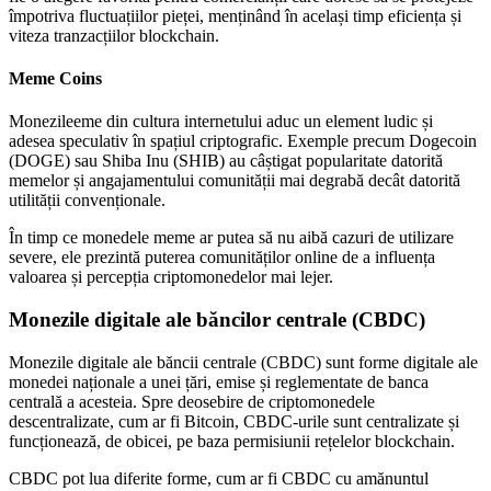
împotriva fluctuațiilor pieței, menținând în același timp eficiența și
viteza tranzacțiilor blockchain.
Meme Coins
Monezileeme din cultura internetului aduc un element ludic și
adesea speculativ în spațiul criptografic. Exemple precum Dogecoin
(DOGE) sau Shiba Inu (SHIB) au câștigat popularitate datorită
memelor și angajamentului comunității mai degrabă decât datorită
utilității convenționale.
În timp ce monedele meme ar putea să nu aibă cazuri de utilizare
severe, ele prezintă puterea comunităților online de a influența
valoarea și percepția criptomonedelor mai lejer.
Monezile digitale ale băncilor centrale (CBDC)
Monezile digitale ale băncii centrale (CBDC) sunt forme digitale ale
monedei naționale a unei țări, emise și reglementate de banca
centrală a acesteia. Spre deosebire de criptomonedele
descentralizate, cum ar fi Bitcoin, CBDC-urile sunt centralizate și
funcționează, de obicei, pe baza permisiunii rețelelor blockchain.
CBDC pot lua diferite forme, cum ar fi CBDC cu amănuntul