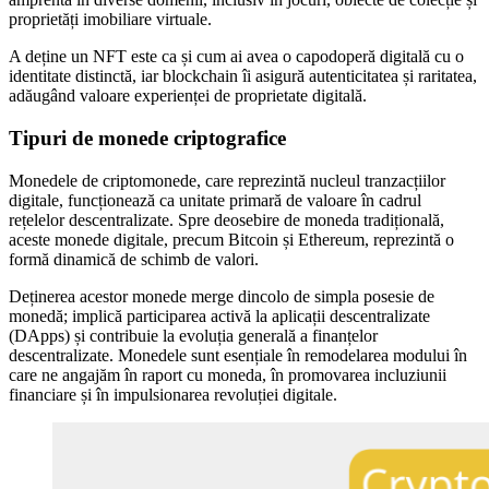
proprietăți imobiliare virtuale.
A deține un NFT este ca și cum ai avea o capodoperă digitală cu o
identitate distinctă, iar blockchain îi asigură autenticitatea și raritatea,
adăugând valoare experienței de proprietate digitală.
Tipuri de monede criptografice
Monedele de criptomonede, care reprezintă nucleul tranzacțiilor
digitale, funcționează ca unitate primară de valoare în cadrul
rețelelor descentralizate. Spre deosebire de moneda tradițională,
aceste monede digitale, precum Bitcoin și Ethereum, reprezintă o
formă dinamică de schimb de valori.
Deținerea acestor monede merge dincolo de simpla posesie de
monedă; implică participarea activă la aplicații descentralizate
(DApps) și contribuie la evoluția generală a finanțelor
descentralizate. Monedele sunt esențiale în remodelarea modului în
care ne angajăm în raport cu moneda, în promovarea incluziunii
financiare și în impulsionarea revoluției digitale.