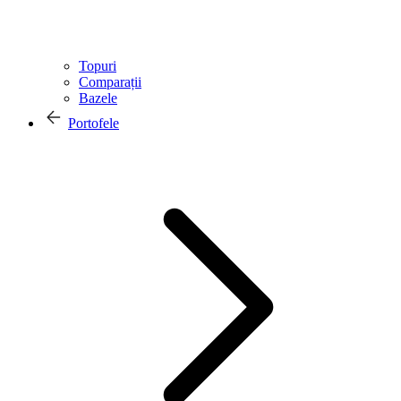
Topuri
Comparații
Bazele
Portofele