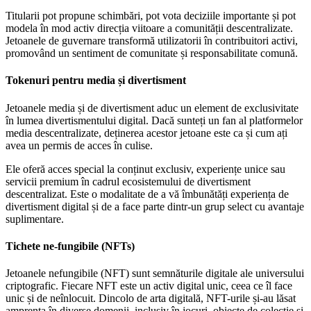
Titularii pot propune schimbări, pot vota deciziile importante și pot
modela în mod activ direcția viitoare a comunității descentralizate.
Jetoanele de guvernare transformă utilizatorii în contribuitori activi,
promovând un sentiment de comunitate și responsabilitate comună.
Tokenuri pentru media și divertisment
Jetoanele media și de divertisment aduc un element de exclusivitate
în lumea divertismentului digital. Dacă sunteți un fan al platformelor
media descentralizate, deținerea acestor jetoane este ca și cum ați
avea un permis de acces în culise.
Ele oferă acces special la conținut exclusiv, experiențe unice sau
servicii premium în cadrul ecosistemului de divertisment
descentralizat. Este o modalitate de a vă îmbunătăți experiența de
divertisment digital și de a face parte dintr-un grup select cu avantaje
suplimentare.
Tichete ne-fungibile (NFTs)
Jetoanele nefungibile (NFT) sunt semnăturile digitale ale universului
criptografic. Fiecare NFT este un activ digital unic, ceea ce îl face
unic și de neînlocuit. Dincolo de arta digitală, NFT-urile și-au lăsat
amprenta în diverse domenii, inclusiv în jocuri, obiecte de colecție și