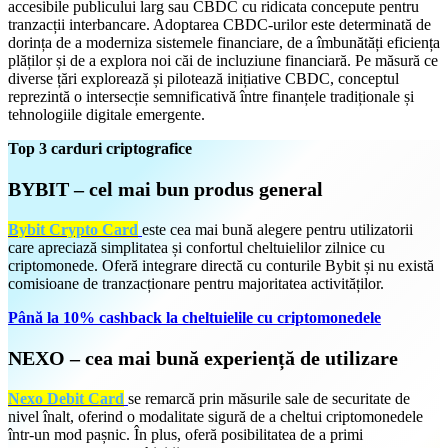
accesibile publicului larg sau CBDC cu ridicata concepute pentru
tranzacții interbancare. Adoptarea CBDC-urilor este determinată de
dorința de a moderniza sistemele financiare, de a îmbunătăți eficiența
plăților și de a explora noi căi de incluziune financiară. Pe măsură ce
diverse țări explorează și pilotează inițiative CBDC, conceptul
reprezintă o intersecție semnificativă între finanțele tradiționale și
tehnologiile digitale emergente.
Top 3 carduri criptografice
BYBIT – cel mai bun produs general
Bybit Crypto Card
este cea mai bună alegere pentru utilizatorii
care apreciază simplitatea și confortul cheltuielilor zilnice cu
criptomonede. Oferă integrare directă cu conturile Bybit și nu există
comisioane de tranzacționare pentru majoritatea activităților.
Până la 10% cashback la cheltuielile cu criptomonedele
NEXO – cea mai bună experiență de utilizare
Nexo Debit Card
se remarcă prin măsurile sale de securitate de
nivel înalt, oferind o modalitate sigură de a cheltui criptomonedele
într-un mod pașnic. În plus, oferă posibilitatea de a primi