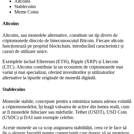
Altcoins
Stablecoins
Meme Coins
Altcoins
Altcoins, sau monedele alternative, constituie un tip divers de
criptomonede dincolo de binecunoscutul Bitcoin. Fiecare altcoin
funcționează pe propriul blockchain, introducând caracteristici și
cazuri de utilizare unice.
Exemplele includ Ethereum (ETH), Ripple (XRP) și Litecoin
(LTC). Altcoins contribuie la un ecosistem de criptomonede mai
variat și mai specializat, oferind investitorilor și utilizatorilor
alternative la tipurile originale de monedă digitală.
Stablecoins
Monezile stabile, concepute pentru a minimiza natura adesea volatilă
a criptomonedelor, își leagă valoarea de active din lumea reală, cum
ar fi monedele fiduciare sau mărfurile. Tether (USDT), USD Coin
(USDC) și DAI sunt exemple celebre.
Aceste monede au ca scop asigurarea stabilității, ceea ce le face să
fie o alegere favorită pentru comercianții care doresc să se protejeze