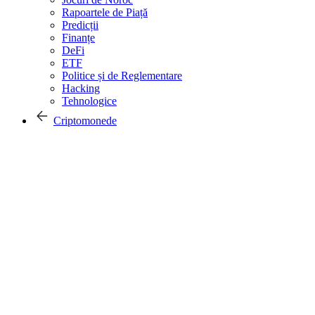
Rapoartele de Piață
Predicții
Finanțe
DeFi
ETF
Politice și de Reglementare
Hacking
Tehnologice
Criptomonede