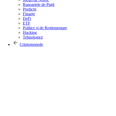
Rapoartele de Piață
Predicții
Finanțe
DeFi
ETF
Politice și de Reglementare
Hacking
Tehnologice
Criptomonede