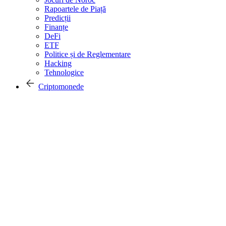
Rapoartele de Piață
Predicții
Finanțe
DeFi
ETF
Politice și de Reglementare
Hacking
Tehnologice
Criptomonede