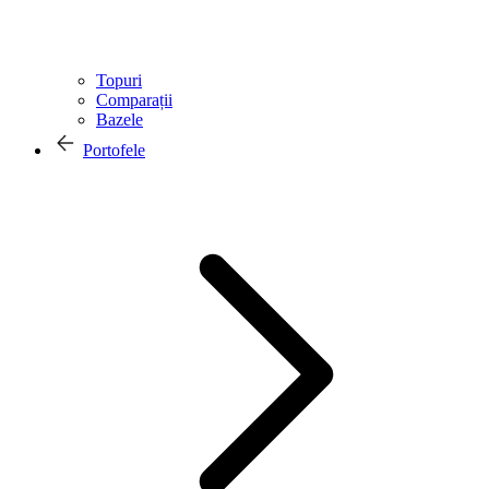
Topuri
Comparații
Bazele
Portofele