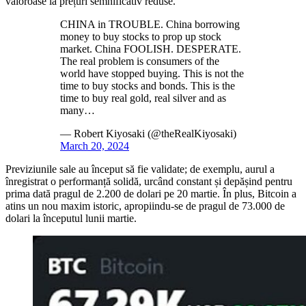
valoroase la prețuri semnificativ reduse.
CHINA in TROUBLE. China borrowing
money to buy stocks to prop up stock
market. China FOOLISH. DESPERATE.
The real problem is consumers of the
world have stopped buying. This is not the
time to buy stocks and bonds. This is the
time to buy real gold, real silver and as
many…
— Robert Kiyosaki (@theRealKiyosaki)
March 20, 2024
Previziunile sale au început să fie validate; de exemplu, aurul a
înregistrat o performanță solidă, urcând constant și depășind pentru
prima dată pragul de 2.200 de dolari pe 20 martie. În plus, Bitcoin a
atins un nou maxim istoric, apropiindu-se de pragul de 73.000 de
dolari la începutul lunii martie.