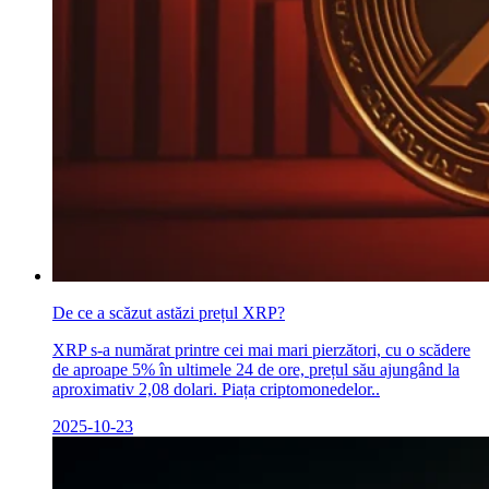
De ce a scăzut astăzi prețul XRP?
XRP s-a numărat printre cei mai mari pierzători, cu o scădere
de aproape 5% în ultimele 24 de ore, prețul său ajungând la
aproximativ 2,08 dolari. Piața criptomonedelor..
2025-10-23