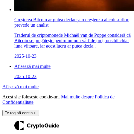
Creșterea Bitcoin ar putea declanșa o creștere a altcoin-urilor,
prevede un analist
Traderul de criptomonede Michaël van de Poppe consideră că
Bitcoin se pregătește pentru un nou vârf de preț, posibil chiar
luna viitoare, iar acest lucru ar putea decla..
2025-10-23
Afișează mai multe
2025-10-23
Afișează mai multe
Acest site folosește cookie-uri.
Mai multe despre Politica de
Confidențialitate
Te rog să continui.