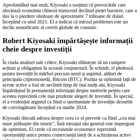
Aprofundând mai mult, Kiyosaki a susținut că provocările care
afectează economia chineză transcend declinul pieței bursiere, care a
dus la o pierdere uluitoare de aproximativ 7 trilioane de dolari
începând cu anul 2021. El a indicat că miezul problemei este un
declin semnificativ al cererii globale de consum.
Robert Kiyosaki împărtășește informații
cheie despre investiții
În ciuda analizei sale critice, Kiyosaki sfătuiește să nu cumpere
acțiuni și obligațiuni în această conjunctură. În schimb, el pledează
pentru investiții în mărfuri precum aurul și argintul, alături de
principala criptomonedă, Bitcoin (BTC). Poziția sa optimistă față de
aceste active a fost de neclintit timp de mai mulți ani, Kiyosaki
împărtășind în permanență informații despre motivele pentru care
acestea reprezintă cele mai prudente alegeri de investiții. În special,
el a evidențiat argintul ca fiind o oportunitate de investiție deosebit
de convingătoare începând cu martie 2024.
Kiyosaki discută adesea despre ceea ce el prevede ca fiind „cea mai
mare prăbușire din istorie”, însă mesajul său general este impregnat
de optimism. El crede că recesiunile economice reprezintă
oportunități unice pentru comercianții isteți de a achiziționa active