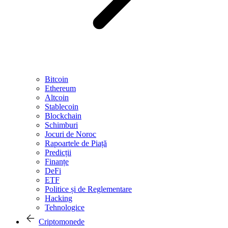
Bitcoin
Ethereum
Altcoin
Stablecoin
Blockchain
Schimburi
Jocuri de Noroc
Rapoartele de Piață
Predicții
Finanțe
DeFi
ETF
Politice și de Reglementare
Hacking
Tehnologice
Criptomonede