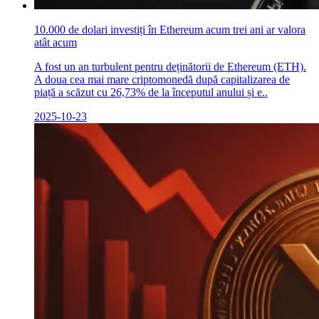
10.000 de dolari investiți în Ethereum acum trei ani ar valora
atât acum
A fost un an turbulent pentru deținătorii de Ethereum (ETH).
A doua cea mai mare criptomonedă după capitalizarea de
piață a scăzut cu 26,73% de la începutul anului și e..
2025-10-23