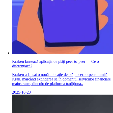
Kraken lansează aplicația de plăți peer-to-peer — Ce o
diferențiază?
Kraken a lansat o nouă aplicație de plăți peer-to-peer numită
Krak, marcând extinderea sa în domeniul serviciilor financiare
mainstream, dincolo de platforma tradiționa..
2025-10-23