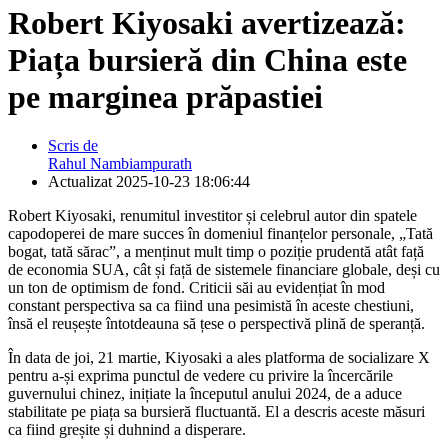
Robert Kiyosaki avertizează:
Piața bursieră din China este
pe marginea prăpastiei
Scris de
Rahul Nambiampurath
Actualizat
2025-10-23 18:06:44
Robert Kiyosaki, renumitul investitor și celebrul autor din spatele
capodoperei de mare succes în domeniul finanțelor personale, „Tată
bogat, tată sărac”, a menținut mult timp o poziție prudentă atât față
de economia SUA, cât și față de sistemele financiare globale, deși cu
un ton de optimism de fond. Criticii săi au evidențiat în mod
constant perspectiva sa ca fiind una pesimistă în aceste chestiuni,
însă el reușește întotdeauna să țese o perspectivă plină de speranță.
În data de joi, 21 martie, Kiyosaki a ales platforma de socializare X
pentru a-și exprima punctul de vedere cu privire la încercările
guvernului chinez, inițiate la începutul anului 2024, de a aduce
stabilitate pe piața sa bursieră fluctuantă. El a descris aceste măsuri
ca fiind greșite și duhnind a disperare.