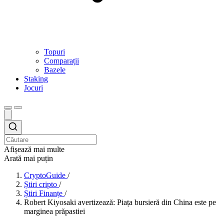
Topuri
Comparații
Bazele
Staking
Jocuri
Afișează mai multe
Arată mai puțin
CryptoGuide
/
Știri cripto
/
Știri Finanțe
/
Robert Kiyosaki avertizează: Piața bursieră din China este pe
marginea prăpastiei