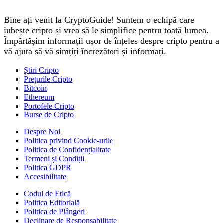
Bine ați venit la CryptoGuide! Suntem o echipă care
iubește cripto și vrea să le simplifice pentru toată lumea.
Împărtășim informații ușor de înțeles despre cripto pentru a
vă ajuta să vă simțiți încrezători și informați.
Știri Cripto
Prețurile Cripto
Bitcoin
Ethereum
Portofele Cripto
Burse de Cripto
Despre Noi
Politica privind Cookie-urile
Politica de Confidențialitate
Termeni și Condiții
Politica GDPR
Accesibilitate
Codul de Etică
Politica Editorială
Politica de Plângeri
Declinare de Responsabilitate