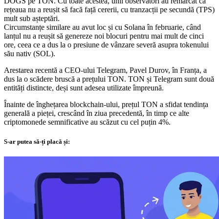
DOGS pe TON. Cu toate acestea, unii observatori au remarcat că
rețeaua nu a reușit să facă față cererii, cu tranzacții pe secundă (TPS)
mult sub așteptări.
Circumstanțe similare au avut loc și cu Solana în februarie, când
lanțul nu a reușit să genereze noi blocuri pentru mai mult de cinci
ore, ceea ce a dus la o presiune de vânzare severă asupra tokenului
său nativ (SOL).
Arestarea recentă a CEO-ului Telegram, Pavel Durov, în Franța, a
dus la o scădere bruscă a prețului TON. TON și Telegram sunt două
entități distincte, deși sunt adesea utilizate împreună.
Înainte de înghețarea blockchain-ului, prețul TON a sfidat tendința
generală a pieței, crescând în ziua precedentă, în timp ce alte
criptomonede semnificative au scăzut cu cel puțin 4%.
S-ar putea să-ți placă și: