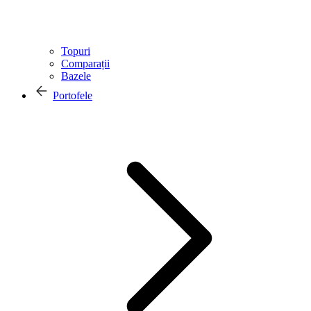
Topuri
Comparații
Bazele
Portofele