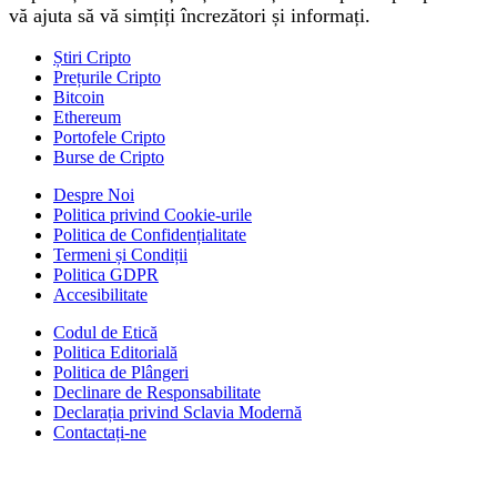
vă ajuta să vă simțiți încrezători și informați.
Știri Cripto
Prețurile Cripto
Bitcoin
Ethereum
Portofele Cripto
Burse de Cripto
Despre Noi
Politica privind Cookie-urile
Politica de Confidențialitate
Termeni și Condiții
Politica GDPR
Accesibilitate
Codul de Etică
Politica Editorială
Politica de Plângeri
Declinare de Responsabilitate
Declarația privind Sclavia Modernă
Contactați-ne