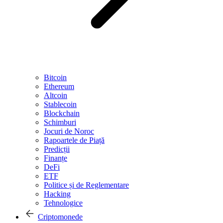
Bitcoin
Ethereum
Altcoin
Stablecoin
Blockchain
Schimburi
Jocuri de Noroc
Rapoartele de Piață
Predicții
Finanțe
DeFi
ETF
Politice și de Reglementare
Hacking
Tehnologice
Criptomonede