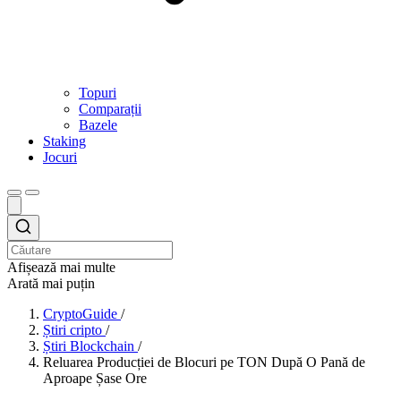
Topuri
Comparații
Bazele
Staking
Jocuri
Afișează mai multe
Arată mai puțin
CryptoGuide
/
Știri cripto
/
Știri Blockchain
/
Reluarea Producției de Blocuri pe TON După O Pană de
Aproape Șase Ore