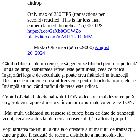
airdrop.
Only max of 280 TPS (transactions per
second) reached. This is far less than
earlier claimed theoretical 55,000 TPS.
https://t.co/GrXb8OQWZo
pic.twitter.com/mMTELqRnMM
— Mikko Ohtamaa (@moo9000)
August
26, 2024
Când o blockchain nu reușește să genereze blocuri pentru o perioadă
lungă de timp, stabilitatea rețelei este perturbată, ceea ce ridică
îngrijorări legate de securitate și poate crea întârzieri în tranzacții.
Deși aceste incidente nu sunt frecvente pentru blockchain-uri, ele se
întâmplă atunci când traficul de rețea este ridicat.
Contul oficial al blockchain-ului TON a declarat mai devreme pe X
că „problema apare din cauza încărcării anormale curente pe TON.”
„Mai mulți validatori nu reușesc să curețe baza de date de tranzacții
vechi, ceea ce a dus la pierderea consensului,” a afirmat grupul.
Popularitatea tokenului a dus la o creștere a numărului de tranzacții,
care ar putea fi cauzată de recenta distribuire a memecoin-ului