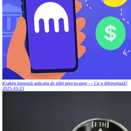
Kraken lansează aplicația de plăți peer-to-peer — Ce o diferențiază?
2025-10-23