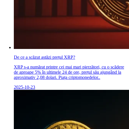
De ce a scăzut astăzi prețul XRP?
XRP s-a numărat printre cei mai mari pierzători, cu o scădere
de aproape 5% în ultimele 24 de ore, prețul său ajungând la
aproximativ 2,08 dolari. Piața criptomonedelor..
2025-10-23