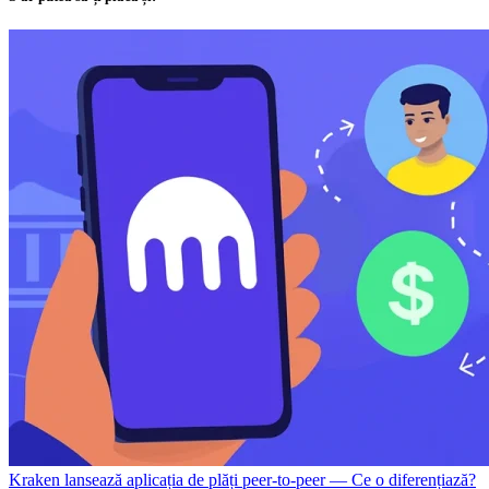
Kraken lansează aplicația de plăți peer-to-peer — Ce o diferențiază?