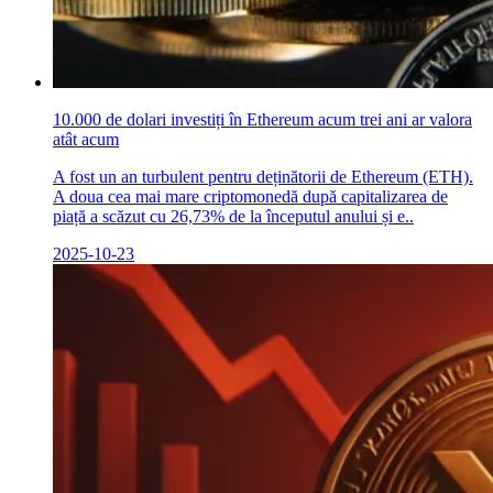
10.000 de dolari investiți în Ethereum acum trei ani ar valora
atât acum
A fost un an turbulent pentru deținătorii de Ethereum (ETH).
A doua cea mai mare criptomonedă după capitalizarea de
piață a scăzut cu 26,73% de la începutul anului și e..
2025-10-23