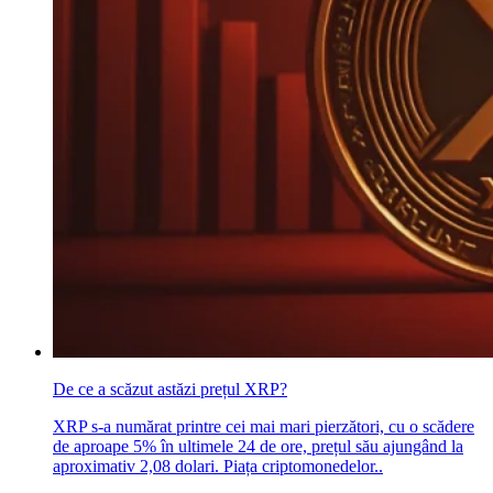
De ce a scăzut astăzi prețul XRP?
XRP s-a numărat printre cei mai mari pierzători, cu o scădere
de aproape 5% în ultimele 24 de ore, prețul său ajungând la
aproximativ 2,08 dolari. Piața criptomonedelor..