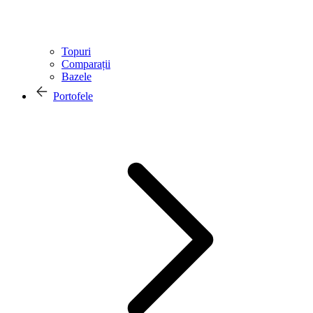
Topuri
Comparații
Bazele
Portofele