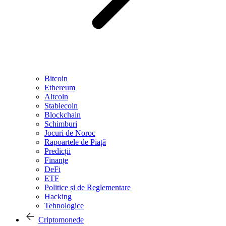
Bitcoin
Ethereum
Altcoin
Stablecoin
Blockchain
Schimburi
Jocuri de Noroc
Rapoartele de Piață
Predicții
Finanțe
DeFi
ETF
Politice și de Reglementare
Hacking
Tehnologice
Criptomonede