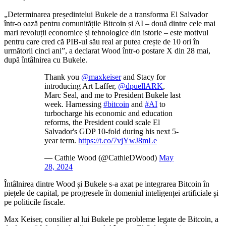
„Determinarea președintelui Bukele de a transforma El Salvador
într-o oază pentru comunitățile Bitcoin și AI – două dintre cele mai
mari revoluții economice și tehnologice din istorie – este motivul
pentru care cred că PIB-ul său real ar putea crește de 10 ori în
următorii cinci ani”, a declarat Wood într-o postare X din 28 mai,
după întâlnirea cu Bukele.
Thank you
@maxkeiser
and Stacy for
introducing Art Laffer,
@dpuellARK
,
Marc Seal, and me to President Bukele last
week. Harnessing
#bitcoin
and
#AI
to
turbocharge his economic and education
reforms, the President could scale El
Salvador's GDP 10-fold during his next 5-
year term.
https://t.co/7vjYwJ8mLe
— Cathie Wood (@CathieDWood)
May
28, 2024
Întâlnirea dintre Wood și Bukele s-a axat pe integrarea Bitcoin în
piețele de capital, pe progresele în domeniul inteligenței artificiale și
pe politicile fiscale.
Max Keiser, consilier al lui Bukele pe probleme legate de Bitcoin, a