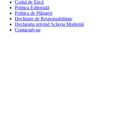
Codul de Etică
Politica Editorială
Politica de Plângeri
Declinare de Responsabilitate
Declarația privind Sclavia Modernă
Contactați-ne