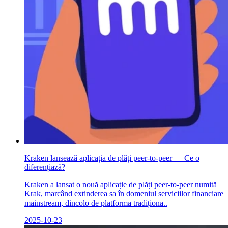
Kraken lansează aplicația de plăți peer-to-peer — Ce o
diferențiază?
Kraken a lansat o nouă aplicație de plăți peer-to-peer numită
Krak, marcând extinderea sa în domeniul serviciilor financiare
mainstream, dincolo de platforma tradiționa..
2025-10-23