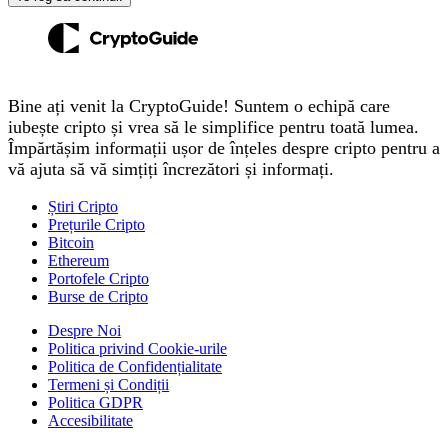
Bine ați venit la CryptoGuide! Suntem o echipă care
iubește cripto și vrea să le simplifice pentru toată lumea.
Împărtășim informații ușor de înțeles despre cripto pentru a
vă ajuta să vă simțiți încrezători și informați.
Știri Cripto
Prețurile Cripto
Bitcoin
Ethereum
Portofele Cripto
Burse de Cripto
Despre Noi
Politica privind Cookie-urile
Politica de Confidențialitate
Termeni și Condiții
Politica GDPR
Accesibilitate