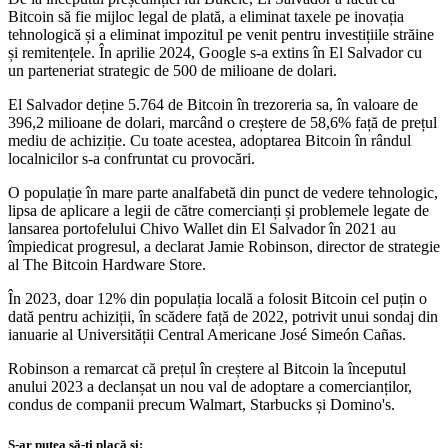
Bitcoin să fie mijloc legal de plată, a eliminat taxele pe inovația
tehnologică și a eliminat impozitul pe venit pentru investițiile străine
și remitențele. În aprilie 2024, Google s-a extins în El Salvador cu
un parteneriat strategic de 500 de milioane de dolari.
El Salvador deține 5.764 de Bitcoin în trezoreria sa, în valoare de
396,2 milioane de dolari, marcând o creștere de 58,6% față de prețul
mediu de achiziție. Cu toate acestea, adoptarea Bitcoin în rândul
localnicilor s-a confruntat cu provocări.
O populație în mare parte analfabetă din punct de vedere tehnologic,
lipsa de aplicare a legii de către comercianți și problemele legate de
lansarea portofelului Chivo Wallet din El Salvador în 2021 au
împiedicat progresul, a declarat Jamie Robinson, director de strategie
al The Bitcoin Hardware Store.
În 2023, doar 12% din populația locală a folosit Bitcoin cel puțin o
dată pentru achiziții, în scădere față de 2022, potrivit unui sondaj din
ianuarie al Universității Central Americane José Simeón Cañas.
Robinson a remarcat că prețul în creștere al Bitcoin la începutul
anului 2023 a declanșat un nou val de adoptare a comercianților,
condus de companii precum Walmart, Starbucks și Domino's.
S-ar putea să-ți placă și: