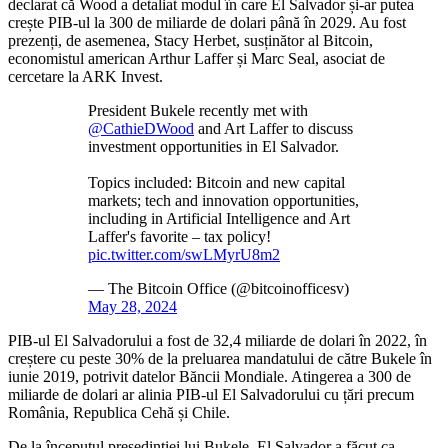
declarat că Wood a detaliat modul în care El Salvador și-ar putea
crește PIB-ul la 300 de miliarde de dolari până în 2029. Au fost
prezenți, de asemenea, Stacy Herbet, susținător al Bitcoin,
economistul american Arthur Laffer și Marc Seal, asociat de
cercetare la ARK Invest.
President Bukele recently met with
@CathieDWood
and Art Laffer to discuss
investment opportunities in El Salvador.
Topics included: Bitcoin and new capital
markets; tech and innovation opportunities,
including in Artificial Intelligence and Art
Laffer's favorite – tax policy!
pic.twitter.com/swLMyrU8m2
— The Bitcoin Office (@bitcoinofficesv)
May 28, 2024
PIB-ul El Salvadorului a fost de 32,4 miliarde de dolari în 2022, în
creștere cu peste 30% de la preluarea mandatului de către Bukele în
iunie 2019, potrivit datelor Băncii Mondiale. Atingerea a 300 de
miliarde de dolari ar alinia PIB-ul El Salvadorului cu țări precum
România, Republica Cehă și Chile.
De la începutul președinției lui Bukele, El Salvador a făcut ca