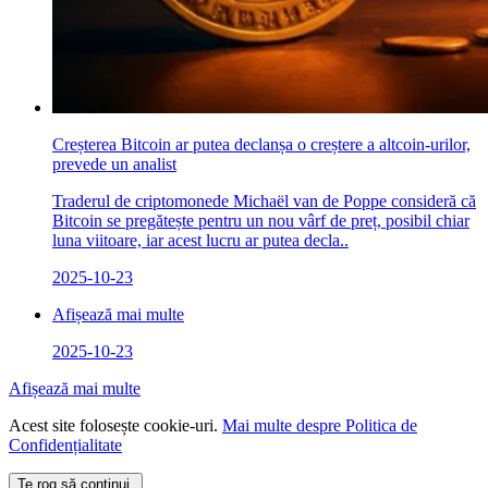
Creșterea Bitcoin ar putea declanșa o creștere a altcoin-urilor,
prevede un analist
Traderul de criptomonede Michaël van de Poppe consideră că
Bitcoin se pregătește pentru un nou vârf de preț, posibil chiar
luna viitoare, iar acest lucru ar putea decla..
2025-10-23
Afișează mai multe
2025-10-23
Afișează mai multe
Acest site folosește cookie-uri.
Mai multe despre Politica de
Confidențialitate
Te rog să continui.