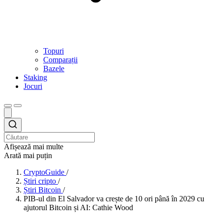
Topuri
Comparații
Bazele
Staking
Jocuri
Afișează mai multe
Arată mai puțin
CryptoGuide
/
Știri cripto
/
Știri Bitcoin
/
PIB-ul din El Salvador va crește de 10 ori până în 2029 cu
ajutorul Bitcoin și AI: Cathie Wood