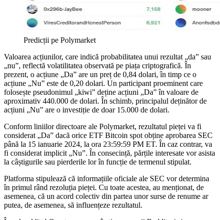
Predicții pe Polymarket
Valoarea acțiunilor, care indică probabilitatea unui rezultat „da” sau
„nu”, reflectă volatilitatea observată pe piața criptografică. În
prezent, o acțiune „Da” are un preț de 0,84 dolari, în timp ce o
acțiune „Nu” este de 0,20 dolari. Un participant proeminent care
folosește pseudonimul „kiwi” deține acțiuni „Da” în valoare de
aproximativ 440.000 de dolari. În schimb, principalul deținător de
acțiuni „Nu” are o investiție de doar 15.000 de dolari.
Conform liniilor directoare ale Polymarket, rezultatul pieței va fi
considerat „Da” dacă orice ETF Bitcoin spot obține aprobarea SEC
până la 15 ianuarie 2024, la ora 23:59:59 PM ET. În caz contrar, va
fi considerat implicit „Nu”. În consecință, părțile interesate vor asista
la câștigurile sau pierderile lor în funcție de termenul stipulat.
Platforma stipulează că informațiile oficiale ale SEC vor determina
în primul rând rezoluția pieței. Cu toate acestea, au menționat, de
asemenea, că un acord colectiv din partea unor surse de renume ar
putea, de asemenea, să influențeze rezultatul.