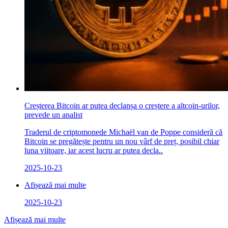
Creșterea Bitcoin ar putea declanșa o creștere a altcoin-urilor,
prevede un analist
Traderul de criptomonede Michaël van de Poppe consideră că
Bitcoin se pregătește pentru un nou vârf de preț, posibil chiar
luna viitoare, iar acest lucru ar putea decla..
2025-10-23
Afișează mai multe
2025-10-23
Afișează mai multe