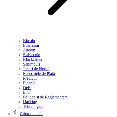
Bitcoin
Ethereum
Altcoin
Stablecoin
Blockchain
Schimburi
Jocuri de Noroc
Rapoartele de Piață
Predicții
Finanțe
DeFi
ETF
Politice și de Reglementare
Hacking
Tehnologice
Criptomonede