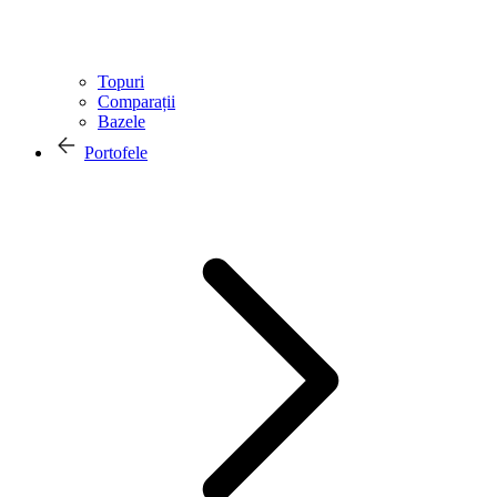
Topuri
Comparații
Bazele
Portofele