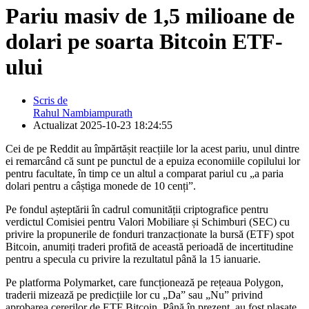
Pariu masiv de 1,5 milioane de
dolari pe soarta Bitcoin ETF-
ului
Scris de
Rahul Nambiampurath
Actualizat
2025-10-23 18:24:55
Cei de pe Reddit au împărtășit reacțiile lor la acest pariu, unul dintre
ei remarcând că sunt pe punctul de a epuiza economiile copilului lor
pentru facultate, în timp ce un altul a comparat pariul cu „a paria
dolari pentru a câștiga monede de 10 cenți”.
Pe fondul așteptării în cadrul comunității criptografice pentru
verdictul Comisiei pentru Valori Mobiliare și Schimburi (SEC) cu
privire la propunerile de fonduri tranzacționate la bursă (ETF) spot
Bitcoin, anumiți traderi profită de această perioadă de incertitudine
pentru a specula cu privire la rezultatul până la 15 ianuarie.
Pe platforma Polymarket, care funcționează pe rețeaua Polygon,
traderii mizează pe predicțiile lor cu „Da” sau „Nu” privind
aprobarea cererilor de ETF Bitcoin. Până în prezent, au fost plasate