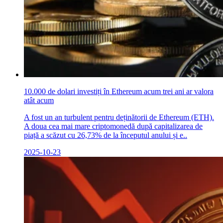
10.000 de dolari investiți în Ethereum acum trei ani ar valora
atât acum
A fost un an turbulent pentru deținătorii de Ethereum (ETH).
A doua cea mai mare criptomonedă după capitalizarea de
piață a scăzut cu 26,73% de la începutul anului și e..
2025-10-23