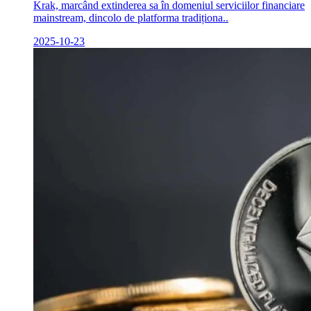
Krak, marcând extinderea sa în domeniul serviciilor financiare
mainstream, dincolo de platforma tradiționa..
2025-10-23