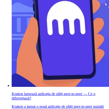
Kraken lansează aplicația de plăți peer-to-peer — Ce o
diferențiază?
Kraken a lansat o nouă aplicație de plăți peer-to-peer numită