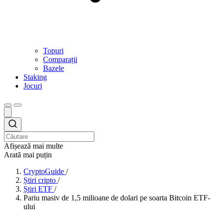
Topuri
Comparații
Bazele
Staking
Jocuri
Afișează mai multe
Arată mai puțin
CryptoGuide
/
Știri cripto
/
Știri ETF
/
Pariu masiv de 1,5 milioane de dolari pe soarta Bitcoin ETF-
ului