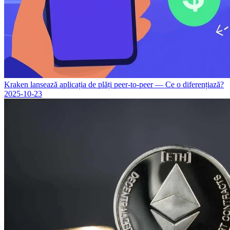
Kraken lansează aplicația de plăți peer-to-peer — Ce o diferențiază?
2025-10-23