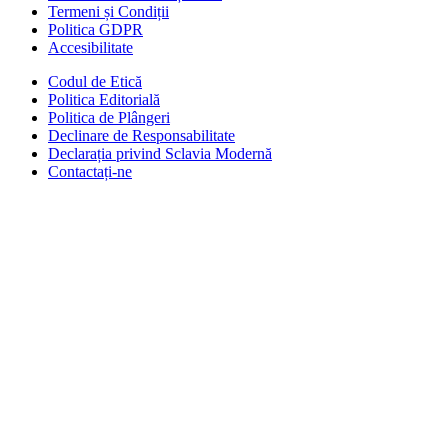
Termeni și Condiții
Politica GDPR
Accesibilitate
Codul de Etică
Politica Editorială
Politica de Plângeri
Declinare de Responsabilitate
Declarația privind Sclavia Modernă
Contactați-ne