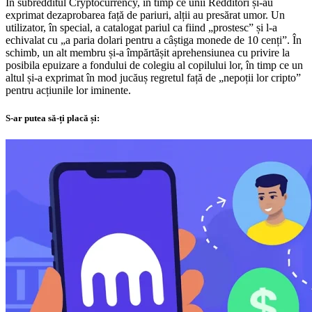
În subredditul Cryptocurrency, în timp ce unii Redditori și-au
exprimat dezaprobarea față de pariuri, alții au presărat umor. Un
utilizator, în special, a catalogat pariul ca fiind „prostesc” și l-a
echivalat cu „a paria dolari pentru a câștiga monede de 10 cenți”. În
schimb, un alt membru și-a împărtășit aprehensiunea cu privire la
posibila epuizare a fondului de colegiu al copilului lor, în timp ce un
altul și-a exprimat în mod jucăuș regretul față de „nepoții lor cripto”
pentru acțiunile lor iminente.
S-ar putea să-ți placă și: