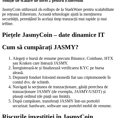
Soluție de scalare de nivel 2 pentru Ethereum
JasmyCoin utilizează zk-rollups de la StarkWare pentru scalabilitate
pe rețeaua Ethereum. Această tehnologie ajută la menținerea
securității, permițând în același timp tranzacții mai rapide și mai
ieftine.
Piețele JasmyCoin – date dinamice IT
Cum să cumpărați JASMY?
Alegeți o bursă de renume precum Binance, Coinbase, HTX
sau Kraken care listează JASMY.
Înregistrează-te și finalizează verificarea KYC pe bursa
aleasă.
Depuneți fonduri folosind monedă fiat sau criptomonede în
contul dvs. de schimb.
Navigați la secțiunea de tranzacționare, găsiți perechea de
tranzacționare JASMY (de exemplu, JASMY/USDT) și
plasați ordinul (de piață sau limită).
După cumpărare, transferați JASMY într-un portofel
securizat: hardware, software sau portofel mobil de renume.
Riscurile investiției în JasmyCoin