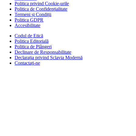
Politica privind Cookie-urile
Politica de Confidențialitate
Termeni și Condiții
Politica GDPR
Accesibilitate
Codul de Etică
Politica Editorială
Politica de Plângeri
Declinare de Responsabilitate
Declarația privind Sclavia Modernă
Contactați-ne