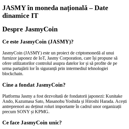
JASMY în moneda națională – Date
dinamice IT
Despre JasmyCoin
Ce este JasmyCoin (JASMY)?
JasmyCoin (JASMY) este un proiect de criptomonedă al unui
furnizor japonez de IoT, Jasmy Corporation, care își propune să
ofere utilizatorilor controlul asupra datelor lor și să profite de pe
urma partajării lor în siguranță prin intermediul tehnologiei
blockchain.
Cine a fondat JasmyCoin?
Platforma Jasmy a fost dezvoltată de fondatorii japonezi: Kunitake
Ando, Kazumasa Sato, Masanobu Yoshida și Hiroshi Harada. Acești
antreprenori au deținut roluri importante în cadrul unor organizații
precum SONY și KPMG.
Ce face JasmyCoin unic?