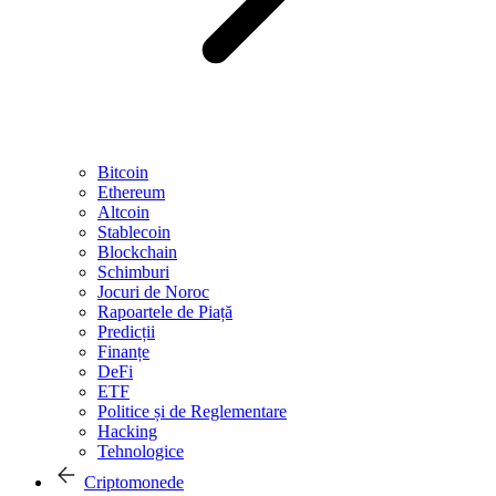
Bitcoin
Ethereum
Altcoin
Stablecoin
Blockchain
Schimburi
Jocuri de Noroc
Rapoartele de Piață
Predicții
Finanțe
DeFi
ETF
Politice și de Reglementare
Hacking
Tehnologice
Criptomonede