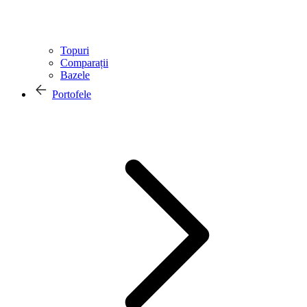
Topuri
Comparații
Bazele
Portofele