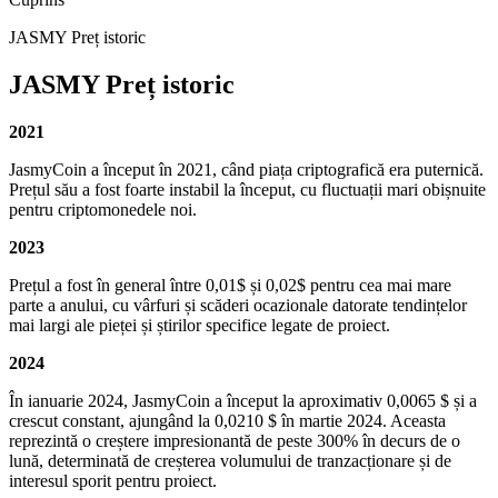
JASMY Preț istoric
JASMY Preț istoric
2021
JasmyCoin a început în 2021, când piața criptografică era puternică.
Prețul său a fost foarte instabil la început, cu fluctuații mari obișnuite
pentru criptomonedele noi.
2023
Prețul a fost în general între 0,01$ și 0,02$ pentru cea mai mare
parte a anului, cu vârfuri și scăderi ocazionale datorate tendințelor
mai largi ale pieței și știrilor specifice legate de proiect.
2024
În ianuarie 2024, JasmyCoin a început la aproximativ 0,0065 $ și a
crescut constant, ajungând la 0,0210 $ în martie 2024. Aceasta
reprezintă o creștere impresionantă de peste 300% în decurs de o
lună, determinată de creșterea volumului de tranzacționare și de
interesul sporit pentru proiect.