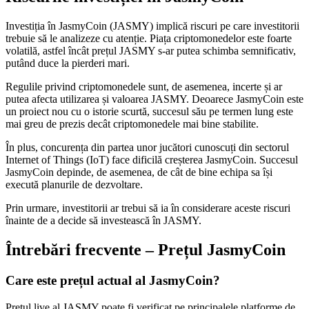
Investiția în JasmyCoin (JASMY) implică riscuri pe care investitorii
trebuie să le analizeze cu atenție. Piața criptomonedelor este foarte
volatilă, astfel încât prețul JASMY s-ar putea schimba semnificativ,
putând duce la pierderi mari.
Regulile privind criptomonedele sunt, de asemenea, incerte și ar
putea afecta utilizarea și valoarea JASMY. Deoarece JasmyCoin este
un proiect nou cu o istorie scurtă, succesul său pe termen lung este
mai greu de prezis decât criptomonedele mai bine stabilite.
În plus, concurența din partea unor jucători cunoscuți din sectorul
Internet of Things (IoT) face dificilă creșterea JasmyCoin. Succesul
JasmyCoin depinde, de asemenea, de cât de bine echipa sa își
execută planurile de dezvoltare.
Prin urmare, investitorii ar trebui să ia în considerare aceste riscuri
înainte de a decide să investească în JASMY.
Întrebări frecvente – Prețul JasmyCoin
Care este prețul actual al JasmyCoin?
Prețul live al JASMY poate fi verificat pe principalele platforme de