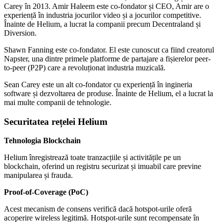
Carey în 2013. Amir Haleem este co-fondator și CEO, Amir are o
experiență în industria jocurilor video și a jocurilor competitive.
Înainte de Helium, a lucrat la companii precum Decentraland și
Diversion.
Shawn Fanning este co-fondator. El este cunoscut ca fiind creatorul
Napster, una dintre primele platforme de partajare a fișierelor peer-
to-peer (P2P) care a revoluționat industria muzicală.
Sean Carey este un alt co-fondator cu experiență în ingineria
software și dezvoltarea de produse. Înainte de Helium, el a lucrat la
mai multe companii de tehnologie.
Securitatea rețelei Helium
Tehnologia Blockchain
Helium înregistrează toate tranzacțiile și activitățile pe un
blockchain, oferind un registru securizat și imuabil care previne
manipularea și frauda.
Proof-of-Coverage (PoC)
Acest mecanism de consens verifică dacă hotspot-urile oferă
acoperire wireless legitimă. Hotspot-urile sunt recompensate în