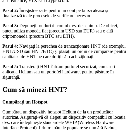
ar fi Binance, FTX sau Crypto.com.
Pasul 2:
Înregistrează-te pentru un cont pe bursa aleasă și
finalizează toate procesele de verificare necesare.
Pasul 3:
Depuneți fonduri în contul dvs. de schimb. De obicei,
puteți utiliza moneda fiat (precum USD sau EUR) sau o altă
criptomonedă (precum BTC sau ETH).
Pasul 4:
Navigați la perechea de tranzacționare HNT (de exemplu,
HNT/USD sau HNT/BTC) și plasați un ordin de cumpărare pentru
cantitatea de HNT pe care doriți să o achiziționați.
Pasul 5:
Transferați HNT într-un portofel securizat, cum ar fi
aplicația Helium sau un portofel hardware, pentru păstrare în
siguranță.
Cum să minezi HNT?
Cumpărați un Hotspot
Cumpărați un dispozitiv hotspot Helium de la un producător
autorizat. Asigurați-vă că alegeți un dispozitiv compatibil cu locația
dvs. care îndeplinește standardele WHIP (Wireless Hardware
Interface Protocol). Printre mărcile populare se numără Nebra,