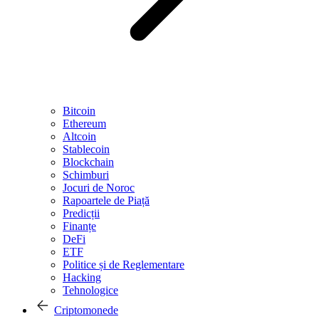
Bitcoin
Ethereum
Altcoin
Stablecoin
Blockchain
Schimburi
Jocuri de Noroc
Rapoartele de Piață
Predicții
Finanțe
DeFi
ETF
Politice și de Reglementare
Hacking
Tehnologice
Criptomonede