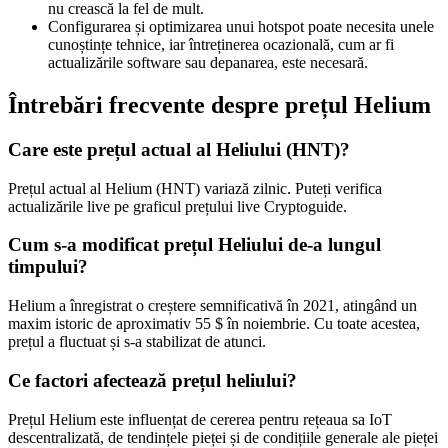
nu crească la fel de mult.
Configurarea și optimizarea unui hotspot poate necesita unele
cunoștințe tehnice, iar întreținerea ocazională, cum ar fi
actualizările software sau depanarea, este necesară.
Întrebări frecvente despre prețul Helium
Care este prețul actual al Heliului (HNT)?
Prețul actual al Helium (HNT) variază zilnic. Puteți verifica
actualizările live pe graficul prețului live Cryptoguide.
Cum s-a modificat prețul Heliului de-a lungul
timpului?
Helium a înregistrat o creștere semnificativă în 2021, atingând un
maxim istoric de aproximativ 55 $ în noiembrie. Cu toate acestea,
prețul a fluctuat și s-a stabilizat de atunci.
Ce factori afectează prețul heliului?
Prețul Helium este influențat de cererea pentru rețeaua sa IoT
descentralizată, de tendințele pieței și de condițiile generale ale pieței