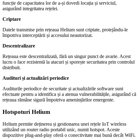
funcție de capacitatea lor de a-și dovedi locația și serviciul,
asigurând integritatea rețelei.
Criptare
Datele transmise prin rețeaua Helium sunt criptate, protejându-le
împotriva interceptării și accesului neautorizat.
Descentralizare
Rețeaua este descentralizată, fără un singur punct de avarie. Acest
lucru o face rezistentă la atacuri și sporește securitatea prin controlul
distribuit.
Audituri și actualizări periodice
Auditurile periodice de securitate și actualizările software sunt
efectuate pentru a identifica și a atenua vulnerabilitățile, asigurând că
rețeaua rămâne sigură împotriva amenințărilor emergente.
Hotspoturi Helium
Helium permite deținerea și gestionarea unei rețele IoT wireless
utilizând un router radio portabil unic, numit hotspot. Aceste
dispozitive plug-and-play oferă o conectivitate mai bună decât WiFi.