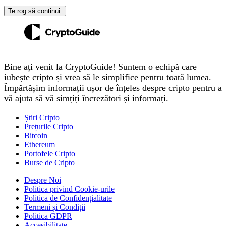
Te rog să continui.
Bine ați venit la CryptoGuide! Suntem o echipă care
iubește cripto și vrea să le simplifice pentru toată lumea.
Împărtășim informații ușor de înțeles despre cripto pentru a
vă ajuta să vă simțiți încrezători și informați.
Știri Cripto
Prețurile Cripto
Bitcoin
Ethereum
Portofele Cripto
Burse de Cripto
Despre Noi
Politica privind Cookie-urile
Politica de Confidențialitate
Termeni și Condiții
Politica GDPR
Accesibilitate