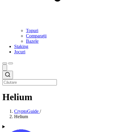
Topuri
Comparații
Bazele
Staking
Jocuri
Helium
CryptoGuide
/
Helium