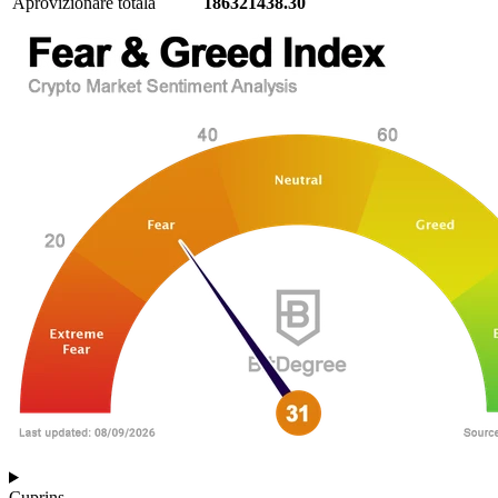
Aprovizionare totală
186321438.30
Cuprins