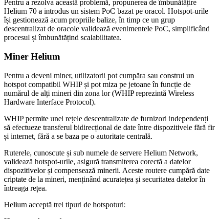
Pentru a rezolva această problemă, propunerea de îmbunătățire
Helium 70 a introdus un sistem PoC bazat pe oracol. Hotspot-urile
își gestionează acum propriile balize, în timp ce un grup
descentralizat de oracole validează evenimentele PoC, simplificând
procesul și îmbunătățind scalabilitatea.
Miner Helium
Pentru a deveni miner, utilizatorii pot cumpăra sau construi un
hotspot compatibil WHIP și pot miza pe jetoane în funcție de
numărul de alți mineri din zona lor (WHIP reprezintă Wireless
Hardware Interface Protocol).
WHIP permite unei rețele descentralizate de furnizori independenți
să efectueze transferul bidirecțional de date între dispozitivele fără fir
și internet, fără a se baza pe o autoritate centrală.
Ruterele, cunoscute și sub numele de servere Helium Network,
validează hotspot-urile, asigură transmiterea corectă a datelor
dispozitivelor și compensează minerii. Aceste routere cumpără date
criptate de la mineri, menținând acuratețea și securitatea datelor în
întreaga rețea.
Helium acceptă trei tipuri de hotspoturi: