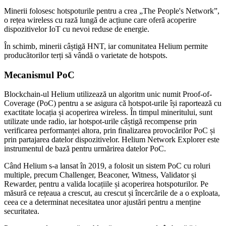
Minerii folosesc hotspoturile pentru a crea „The People's Network”,
o rețea wireless cu rază lungă de acțiune care oferă acoperire
dispozitivelor IoT cu nevoi reduse de energie.
În schimb, minerii câștigă HNT, iar comunitatea Helium permite
producătorilor terți să vândă o varietate de hotspots.
Mecanismul PoC
Blockchain-ul Helium utilizează un algoritm unic numit Proof-of-
Coverage (PoC) pentru a se asigura că hotspot-urile își raportează cu
exactitate locația și acoperirea wireless. În timpul mineritului, sunt
utilizate unde radio, iar hotspot-urile câștigă recompense prin
verificarea performanței altora, prin finalizarea provocărilor PoC și
prin partajarea datelor dispozitivelor. Helium Network Explorer este
instrumentul de bază pentru urmărirea datelor PoC.
Când Helium s-a lansat în 2019, a folosit un sistem PoC cu roluri
multiple, precum Challenger, Beaconer, Witness, Validator și
Rewarder, pentru a valida locațiile și acoperirea hotspoturilor. Pe
măsură ce rețeaua a crescut, au crescut și încercările de a o exploata,
ceea ce a determinat necesitatea unor ajustări pentru a menține
securitatea.