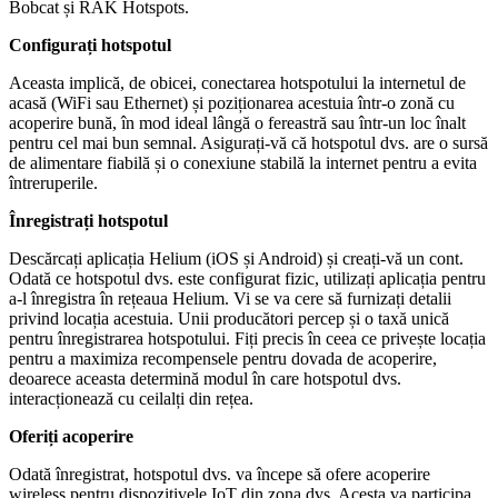
Bobcat și RAK Hotspots.
Configurați hotspotul
Aceasta implică, de obicei, conectarea hotspotului la internetul de
acasă (WiFi sau Ethernet) și poziționarea acestuia într-o zonă cu
acoperire bună, în mod ideal lângă o fereastră sau într-un loc înalt
pentru cel mai bun semnal. Asigurați-vă că hotspotul dvs. are o sursă
de alimentare fiabilă și o conexiune stabilă la internet pentru a evita
întreruperile.
Înregistrați hotspotul
Descărcați aplicația Helium (iOS și Android) și creați-vă un cont.
Odată ce hotspotul dvs. este configurat fizic, utilizați aplicația pentru
a-l înregistra în rețeaua Helium. Vi se va cere să furnizați detalii
privind locația acestuia. Unii producători percep și o taxă unică
pentru înregistrarea hotspotului. Fiți precis în ceea ce privește locația
pentru a maximiza recompensele pentru dovada de acoperire,
deoarece aceasta determină modul în care hotspotul dvs.
interacționează cu ceilalți din rețea.
Oferiți acoperire
Odată înregistrat, hotspotul dvs. va începe să ofere acoperire
wireless pentru dispozitivele IoT din zona dvs. Acesta va participa,