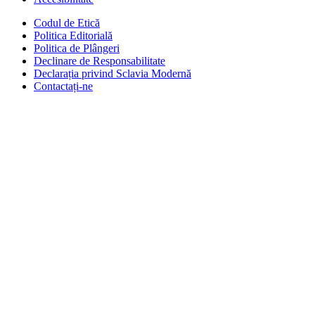
Codul de Etică
Politica Editorială
Politica de Plângeri
Declinare de Responsabilitate
Declarația privind Sclavia Modernă
Contactați-ne