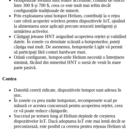
Hotspoturile Helium sunt relativ accesibile, costând de obicei
între 300 $ și 700 $, ceea ce este mult mai ieftin decât
configurațiile tradiționale de minerit.
Prin exploatarea unui hotspot Helium, contribuiți la o rețea
care oferă acoperire wireless pentru dispozitivele IoT, ajutând
la alimentarea unor aplicații precum senzorii inteligenți și
urmărirea activelor.
Câștigați jetoane HNT asigurând acoperirea rețelei și validând
datele. În zonele cu densitate scăzută a hotspoturilor, puteți
câștiga mai mult. De asemenea, hotspoturile Light vă permit
să participați fără costuri hardware mari.
Odată configurate, hotspot-urile Helium necesită o întreținere
minimă, făcând din mineritul HNT o sursă de venit în mare
parte pasivă.
Contra
Datorită cererii ridicate, dispozitivele hotspot sunt adesea în
stoc.
În zonele cu prea multe hotspoturi, recompensele scad pe
măsură ce acestea concurează pentru acoperirea rețelei, ceea
ce vă poate reduce câștigurile.
Succesul pe termen lung al Helium depinde de creșterea
dispozitivelor IoT. Dacă adoptarea IoT este mai lentă decât se
preconizează, este posibil ca cererea pentru rețeaua Helium să