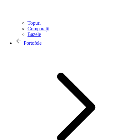
Topuri
Comparații
Bazele
Portofele