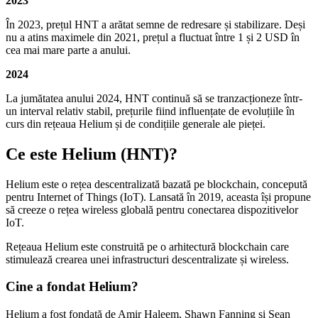
2023
În 2023, prețul HNT a arătat semne de redresare și stabilizare. Deși
nu a atins maximele din 2021, prețul a fluctuat între 1 și 2 USD în
cea mai mare parte a anului.
2024
La jumătatea anului 2024, HNT continuă să se tranzacționeze într-
un interval relativ stabil, prețurile fiind influențate de evoluțiile în
curs din rețeaua Helium și de condițiile generale ale pieței.
Ce este Helium (HNT)?
Helium este o rețea descentralizată bazată pe blockchain, concepută
pentru Internet of Things (IoT). Lansată în 2019, aceasta își propune
să creeze o rețea wireless globală pentru conectarea dispozitivelor
IoT.
Rețeaua Helium este construită pe o arhitectură blockchain care
stimulează crearea unei infrastructuri descentralizate și wireless.
Cine a fondat Helium?
Helium a fost fondată de Amir Haleem, Shawn Fanning și Sean