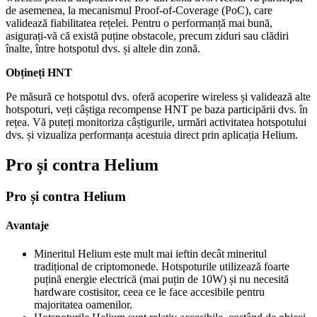
de asemenea, la mecanismul Proof-of-Coverage (PoC), care
validează fiabilitatea rețelei. Pentru o performanță mai bună,
asigurați-vă că există puține obstacole, precum ziduri sau clădiri
înalte, între hotspotul dvs. și altele din zonă.
Obțineți HNT
Pe măsură ce hotspotul dvs. oferă acoperire wireless și validează alte
hotspoturi, veți câștiga recompense HNT pe baza participării dvs. în
rețea. Vă puteți monitoriza câștigurile, urmări activitatea hotspotului
dvs. și vizualiza performanța acestuia direct prin aplicația Helium.
Pro și contra Helium
Pro și contra Helium
Avantaje
Mineritul Helium este mult mai ieftin decât mineritul
tradițional de criptomonede. Hotspoturile utilizează foarte
puțină energie electrică (mai puțin de 10W) și nu necesită
hardware costisitor, ceea ce le face accesibile pentru
majoritatea oamenilor.