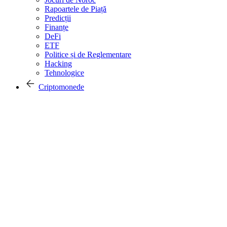
Rapoartele de Piață
Predicții
Finanțe
DeFi
ETF
Politice și de Reglementare
Hacking
Tehnologice
Criptomonede