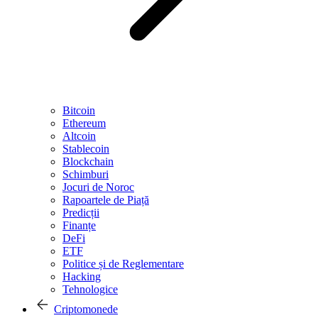
Bitcoin
Ethereum
Altcoin
Stablecoin
Blockchain
Schimburi
Jocuri de Noroc
Rapoartele de Piață
Predicții
Finanțe
DeFi
ETF
Politice și de Reglementare
Hacking
Tehnologice
Criptomonede