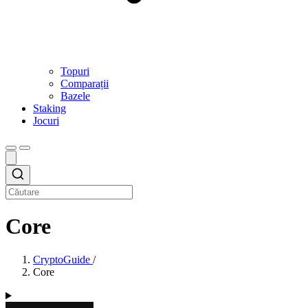
Topuri
Comparații
Bazele
Staking
Jocuri
Core
CryptoGuide
/
Core