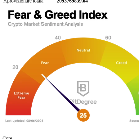
Aprovizionare totală
2093769839.04
Core