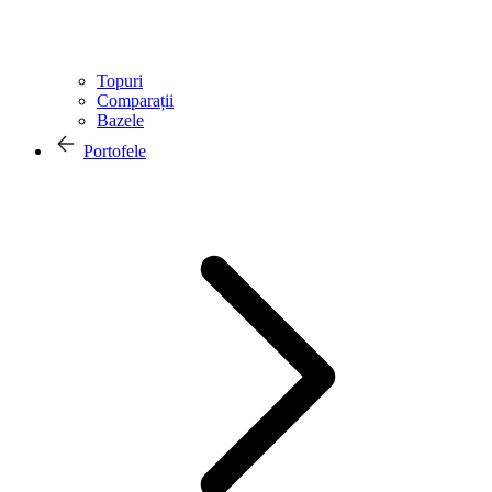
Topuri
Comparații
Bazele
Portofele