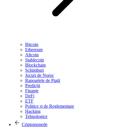
Bitcoin
Ethereum
Altcoin
Stablecoin
Blockchain
Schimburi
Jocuri de Noroc
Rapoartele de Piață
Predicții
Finanțe
DeFi
ETF
Politice și de Reglementare
Hacking
Tehnologice
Criptomonede