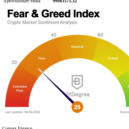
Aprovizionare totală
99983571.32
Convex Finance