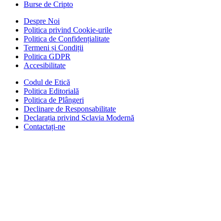
Burse de Cripto
Despre Noi
Politica privind Cookie-urile
Politica de Confidențialitate
Termeni și Condiții
Politica GDPR
Accesibilitate
Codul de Etică
Politica Editorială
Politica de Plângeri
Declinare de Responsabilitate
Declarația privind Sclavia Modernă
Contactați-ne