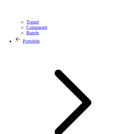
Topuri
Comparații
Bazele
Portofele