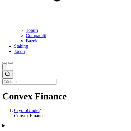
Topuri
Comparații
Bazele
Staking
Jocuri
Convex Finance
CryptoGuide
/
Convex Finance