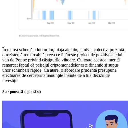
În marea schemă a lucrurilor, piața altcoin, la nivel colectiv, prezintă
o rezistență remarcabilă, ceea ce întărește proiecțiile pozitive ale lui
van de Poppe privind câștigurile viitoare. Cu toate acestea, merită
remarcat faptul că peisajul criptomonedelor este dinamic și supus
unor schimbări rapide. Ca atare, o abordare prudentă presupune
efectuarea de cercetări amănunțite înainte de a lua decizii de
investiții.
S-ar putea să-ți placă și: