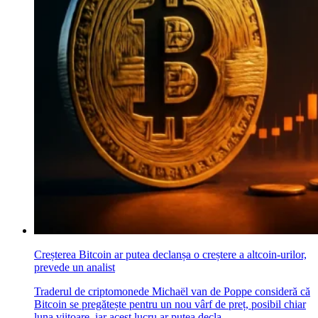
Creșterea Bitcoin ar putea declanșa o creștere a altcoin-urilor,
prevede un analist
Traderul de criptomonede Michaël van de Poppe consideră că
Bitcoin se pregătește pentru un nou vârf de preț, posibil chiar
luna viitoare, iar acest lucru ar putea decla..