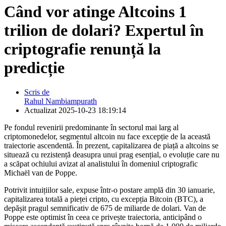
Când vor atinge Altcoins 1
trilion de dolari? Expertul în
criptografie renunță la
predicție
Scris de
Rahul Nambiampurath
Actualizat
2025-10-23 18:19:14
Pe fondul revenirii predominante în sectorul mai larg al
criptomonedelor, segmentul altcoin nu face excepție de la această
traiectorie ascendentă. În prezent, capitalizarea de piață a altcoins se
situează cu rezistență deasupra unui prag esențial, o evoluție care nu
a scăpat ochiului avizat al analistului în domeniul criptografic
Michaël van de Poppe.
Potrivit intuițiilor sale, expuse într-o postare amplă din 30 ianuarie,
capitalizarea totală a pieței cripto, cu excepția Bitcoin (BTC), a
depășit pragul semnificativ de 675 de miliarde de dolari. Van de
Poppe este optimist în ceea ce privește traiectoria, anticipând o