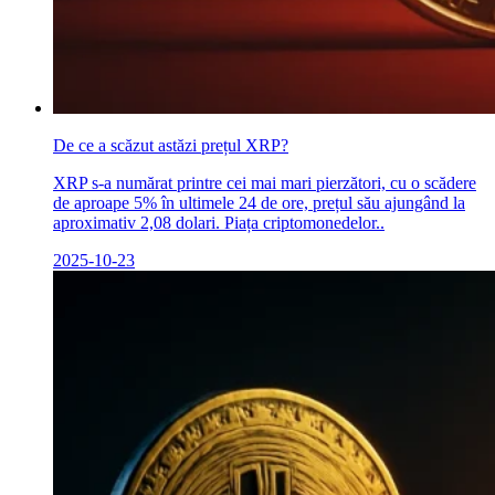
De ce a scăzut astăzi prețul XRP?
XRP s-a numărat printre cei mai mari pierzători, cu o scădere
de aproape 5% în ultimele 24 de ore, prețul său ajungând la
aproximativ 2,08 dolari. Piața criptomonedelor..
2025-10-23