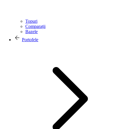
Topuri
Comparații
Bazele
Portofele