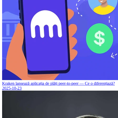
Kraken lansează aplicația de plăți peer-to-peer — Ce o diferențiază?
2025-10-23