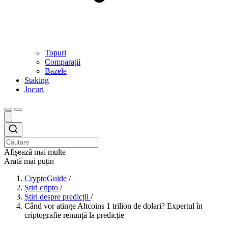
Topuri
Comparații
Bazele
Staking
Jocuri
Afișează mai multe
Arată mai puțin
CryptoGuide
/
Știri cripto
/
Știri despre predicții
/
Când vor atinge Altcoins 1 trilion de dolari? Expertul în
criptografie renunță la predicție