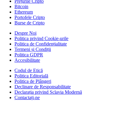
Prețurile Cripto
Bitcoin
Ethereum
Portofele Cripto
Burse de Cripto
Despre Noi
Politica privind Cookie-urile
Politica de Confidențialitate
Termeni și Condiții
Politica GDPR
Accesibilitate
Codul de Etică
Politica Editorială
Politica de Plângeri
Declinare de Responsabilitate
Declarația privind Sclavia Modernă
Contactați-ne