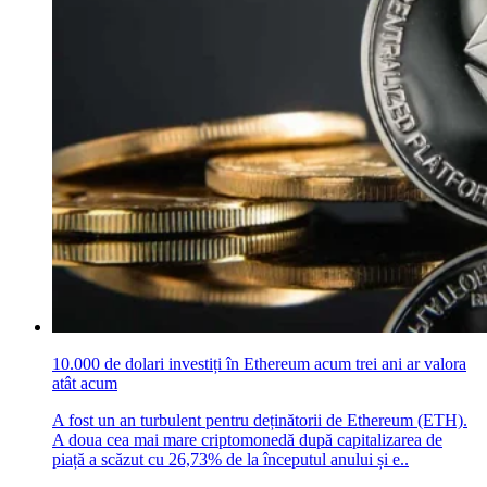
10.000 de dolari investiți în Ethereum acum trei ani ar valora
atât acum
A fost un an turbulent pentru deținătorii de Ethereum (ETH).
A doua cea mai mare criptomonedă după capitalizarea de
piață a scăzut cu 26,73% de la începutul anului și e..