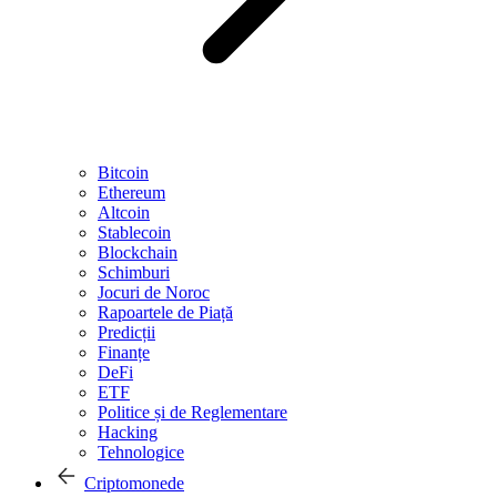
Bitcoin
Ethereum
Altcoin
Stablecoin
Blockchain
Schimburi
Jocuri de Noroc
Rapoartele de Piață
Predicții
Finanțe
DeFi
ETF
Politice și de Reglementare
Hacking
Tehnologice
Criptomonede