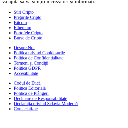
vă ajuta să vă simțiți încrezători și informați.
Știri Cripto
Prețurile Cripto
Bitcoin
Ethereum
Portofele Cripto
Burse de Cripto
Despre Noi
Politica privind Cookie-urile
Politica de Confidențialitate
Termeni și Condiții
Politica GDPR
Accesibilitate
Codul de Etică
Politica Editorială
Politica de Plângeri
Declinare de Responsabilitate
Declarația privind Sclavia Modernă
Contactați-ne