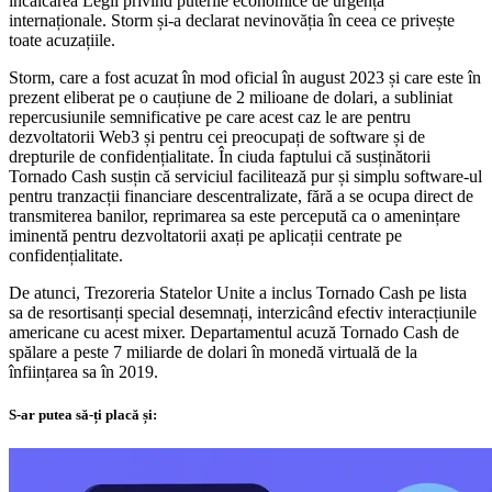
încălcarea Legii privind puterile economice de urgență
internaționale. Storm și-a declarat nevinovăția în ceea ce privește
toate acuzațiile.
Storm, care a fost acuzat în mod oficial în august 2023 și care este în
prezent eliberat pe o cauțiune de 2 milioane de dolari, a subliniat
repercusiunile semnificative pe care acest caz le are pentru
dezvoltatorii Web3 și pentru cei preocupați de software și de
drepturile de confidențialitate. În ciuda faptului că susținătorii
Tornado Cash susțin că serviciul facilitează pur și simplu software-ul
pentru tranzacții financiare descentralizate, fără a se ocupa direct de
transmiterea banilor, reprimarea sa este percepută ca o amenințare
iminentă pentru dezvoltatorii axați pe aplicații centrate pe
confidențialitate.
De atunci, Trezoreria Statelor Unite a inclus Tornado Cash pe lista
sa de resortisanți special desemnați, interzicând efectiv interacțiunile
americane cu acest mixer. Departamentul acuză Tornado Cash de
spălare a peste 7 miliarde de dolari în monedă virtuală de la
înființarea sa în 2019.
S-ar putea să-ți placă și: