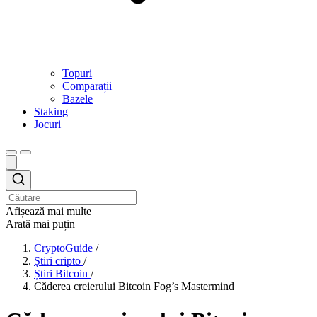
Topuri
Comparații
Bazele
Staking
Jocuri
Afișează mai multe
Arată mai puțin
CryptoGuide
/
Știri cripto
/
Știri Bitcoin
/
Căderea creierului Bitcoin Fog’s Mastermind