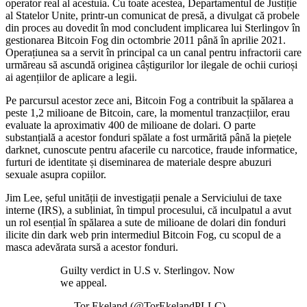
operator real al acestuia. Cu toate acestea, Departamentul de Justiție
al Statelor Unite, printr-un comunicat de presă, a divulgat că probele
din proces au dovedit în mod concludent implicarea lui Sterlingov în
gestionarea Bitcoin Fog din octombrie 2011 până în aprilie 2021.
Operațiunea sa a servit în principal ca un canal pentru infractorii care
urmăreau să ascundă originea câștigurilor lor ilegale de ochii curioși
ai agențiilor de aplicare a legii.
Pe parcursul acestor zece ani, Bitcoin Fog a contribuit la spălarea a
peste 1,2 milioane de Bitcoin, care, la momentul tranzacțiilor, erau
evaluate la aproximativ 400 de milioane de dolari. O parte
substanțială a acestor fonduri spălate a fost urmărită până la piețele
darknet, cunoscute pentru afacerile cu narcotice, fraude informatice,
furturi de identitate și diseminarea de materiale despre abuzuri
sexuale asupra copiilor.
Jim Lee, șeful unității de investigații penale a Serviciului de taxe
interne (IRS), a subliniat, în timpul procesului, că inculpatul a avut
un rol esențial în spălarea a sute de milioane de dolari din fonduri
ilicite din dark web prin intermediul Bitcoin Fog, cu scopul de a
masca adevărata sursă a acestor fonduri.
Guilty verdict in U.S v. Sterlingov. Now
we appeal.
— Tor Ekeland (@TorEkelandPLLC)