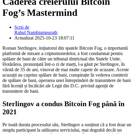
Căderea creierului Bitcoin
Fog’s Mastermind
Scris de
Rahul Nambiampurath
Actualizat
2025-10-23 18:07:11
Roman Sterlingov, inițiatorul din spatele Bitcoin Fog, o importantă
platformă de mixare a criptomonedelor, a fost condamnat pentru
spălare de bani de către un tribunal districtual din Statele Unite.
Hotărârea, pronunțată într-o zi de marți, l-a găsit pe Sterlingov, în
vârstă de 35 de ani, vinovat de mai multe capete de acuzare. Aceste
acuzații au cuprins spălare de bani, conspirație în vederea comiterii
de spălare de bani, operarea unei întreprinderi de transmitere de bani
fără licență și încălcări ale Legii din D.C. privind agenții de
transmitere de bani.
Sterlingov a condus Bitcoin Fog până în
2021
Pe toată durata procesului său, Sterlingov a susținut că a fost doar un
simplu participant la utilizarea serviciului, mai degrabă decât un