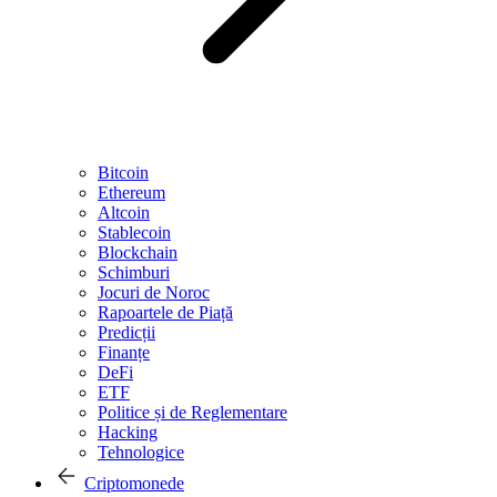
Bitcoin
Ethereum
Altcoin
Stablecoin
Blockchain
Schimburi
Jocuri de Noroc
Rapoartele de Piață
Predicții
Finanțe
DeFi
ETF
Politice și de Reglementare
Hacking
Tehnologice
Criptomonede