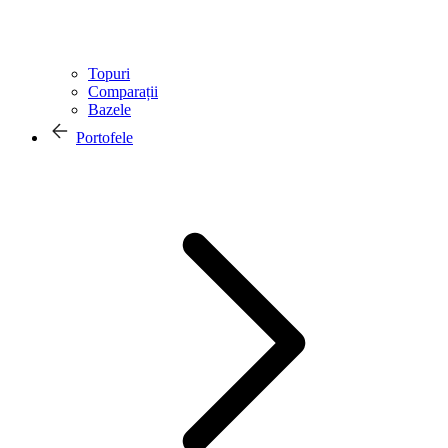
Topuri
Comparații
Bazele
Portofele