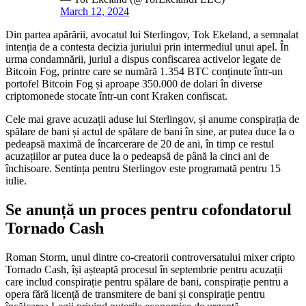
March 12, 2024
Din partea apărării, avocatul lui Sterlingov, Tok Ekeland, a semnalat
intenția de a contesta decizia juriului prin intermediul unui apel. În
urma condamnării, juriul a dispus confiscarea activelor legate de
Bitcoin Fog, printre care se numără 1.354 BTC conținute într-un
portofel Bitcoin Fog și aproape 350.000 de dolari în diverse
criptomonede stocate într-un cont Kraken confiscat.
Cele mai grave acuzații aduse lui Sterlingov, și anume conspirația de
spălare de bani și actul de spălare de bani în sine, ar putea duce la o
pedeapsă maximă de încarcerare de 20 de ani, în timp ce restul
acuzațiilor ar putea duce la o pedeapsă de până la cinci ani de
închisoare. Sentința pentru Sterlingov este programată pentru 15
iulie.
Se anunță un proces pentru cofondatorul
Tornado Cash
Roman Storm, unul dintre co-creatorii controversatului mixer cripto
Tornado Cash, își așteaptă procesul în septembrie pentru acuzații
care includ conspirație pentru spălare de bani, conspirație pentru a
opera fără licență de transmitere de bani și conspirație pentru