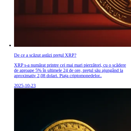
De ce a scăzut astăzi prețul XRP?
XRP s-a numărat printre cei mai mari pierzători, cu o scădere
de aproape 5% în ultimele 24 de ore, prețul său ajungând la
aproximativ 2,08 dolari. Piața criptomonedelor..
2025-10-23