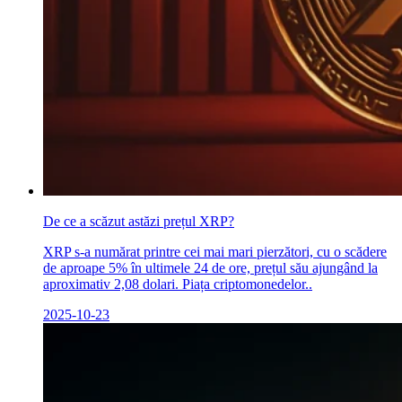
De ce a scăzut astăzi prețul XRP?
XRP s-a numărat printre cei mai mari pierzători, cu o scădere
de aproape 5% în ultimele 24 de ore, prețul său ajungând la
aproximativ 2,08 dolari. Piața criptomonedelor..
2025-10-23