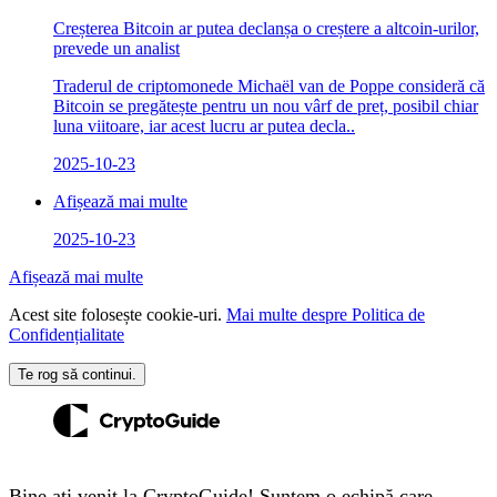
Creșterea Bitcoin ar putea declanșa o creștere a altcoin-urilor,
prevede un analist
Traderul de criptomonede Michaël van de Poppe consideră că
Bitcoin se pregătește pentru un nou vârf de preț, posibil chiar
luna viitoare, iar acest lucru ar putea decla..
2025-10-23
Afișează mai multe
2025-10-23
Afișează mai multe
Acest site folosește cookie-uri.
Mai multe despre Politica de
Confidențialitate
Te rog să continui.
Bine ați venit la CryptoGuide! Suntem o echipă care