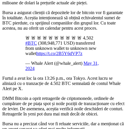
milioane de dolari la prețurile actuale ale pieței.
Bursa a asigurat clienții că depozitele lor de bitcoin vor fi garantate
în totalitate. Aceștia intenționează să obțină echivalentul sumei de
BTC pierdute, cu sprijinul companiilor din grupul lor. Cu toate
acestea, nu au oferit un calendar pentru acest proces.
🚨 🚨 🚨 🚨 🚨 🚨 🚨 🚨 🚨 🚨 4,502
#BTC
(308,948,771 USD) transferred
from unknown wallet to unknown new
wallet
https://t.co/2B5Y6dVP7z
— Whale Alert (@whale_alert)
May 31,
2024
Furtul a avut loc la ora 13:26 p.m., ora Tokyo. Acest lucru se
aliniază cu o tranzacție de 4.502 BTC semnalată de contul Whale
Alert pe X.
DMM Bitcoin a oprit retragerile de criptomonede, ordinele de
cumpărare de pe piața spot și noile poziții de tranzacționare cu efect
de levier. De asemenea, aceștia verifică noile deschideri de conturi.
Retragerile în yeni pot dura mai mult decât de obicei.
Bursa nu a precizat când vor fi reluate serviciile, dar a menționat că
un anunț separat va oferi mai multe informații.