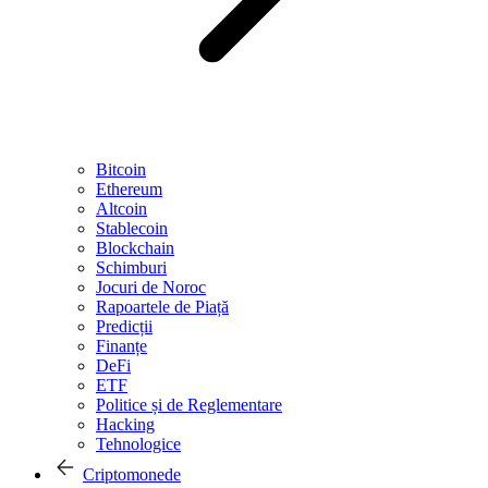
Bitcoin
Ethereum
Altcoin
Stablecoin
Blockchain
Schimburi
Jocuri de Noroc
Rapoartele de Piață
Predicții
Finanțe
DeFi
ETF
Politice și de Reglementare
Hacking
Tehnologice
Criptomonede