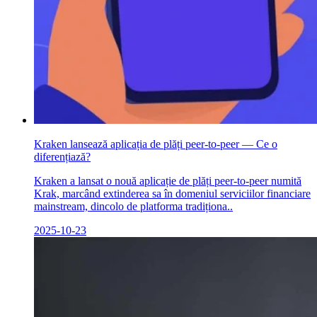
Kraken lansează aplicația de plăți peer-to-peer — Ce o
diferențiază?
Kraken a lansat o nouă aplicație de plăți peer-to-peer numită
Krak, marcând extinderea sa în domeniul serviciilor financiare
mainstream, dincolo de platforma tradiționa..
2025-10-23