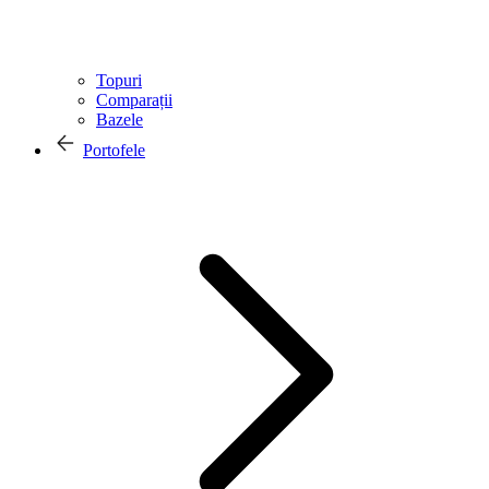
Topuri
Comparații
Bazele
Portofele