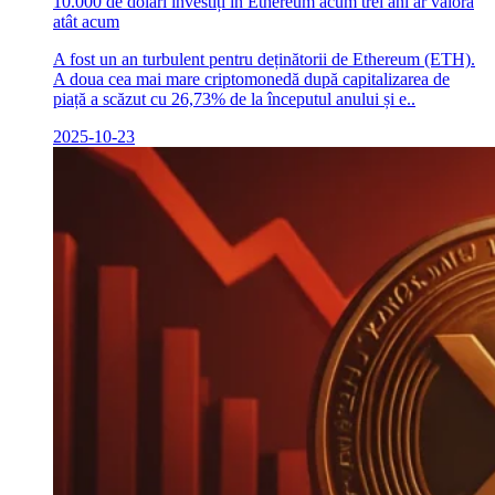
10.000 de dolari investiți în Ethereum acum trei ani ar valora
atât acum
A fost un an turbulent pentru deținătorii de Ethereum (ETH).
A doua cea mai mare criptomonedă după capitalizarea de
piață a scăzut cu 26,73% de la începutul anului și e..
2025-10-23