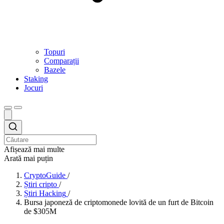
Topuri
Comparații
Bazele
Staking
Jocuri
Afișează mai multe
Arată mai puțin
CryptoGuide
/
Știri cripto
/
Știri Hacking
/
Bursa japoneză de criptomonede lovită de un furt de Bitcoin
de $305M