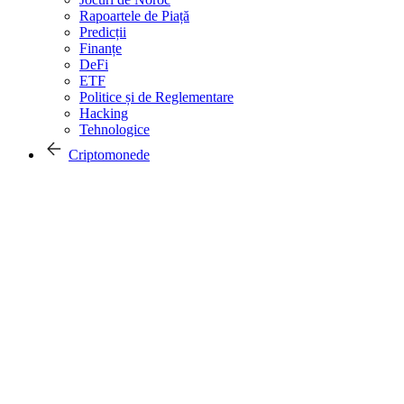
Rapoartele de Piață
Predicții
Finanțe
DeFi
ETF
Politice și de Reglementare
Hacking
Tehnologice
Criptomonede