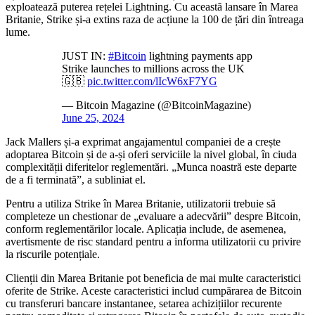
exploatează puterea rețelei Lightning. Cu această lansare în Marea
Britanie, Strike și-a extins raza de acțiune la 100 de țări din întreaga
lume.
JUST IN:
#Bitcoin
lightning payments app
Strike launches to millions across the UK
🇬🇧
pic.twitter.com/lIcW6xF7YG
— Bitcoin Magazine (@BitcoinMagazine)
June 25, 2024
Jack Mallers și-a exprimat angajamentul companiei de a crește
adoptarea Bitcoin și de a-și oferi serviciile la nivel global, în ciuda
complexității diferitelor reglementări. „Munca noastră este departe
de a fi terminată”, a subliniat el.
Pentru a utiliza Strike în Marea Britanie, utilizatorii trebuie să
completeze un chestionar de „evaluare a adecvării” despre Bitcoin,
conform reglementărilor locale. Aplicația include, de asemenea,
avertismente de risc standard pentru a informa utilizatorii cu privire
la riscurile potențiale.
Clienții din Marea Britanie pot beneficia de mai multe caracteristici
oferite de Strike. Aceste caracteristici includ cumpărarea de Bitcoin
cu transferuri bancare instantanee, setarea achizițiilor recurente