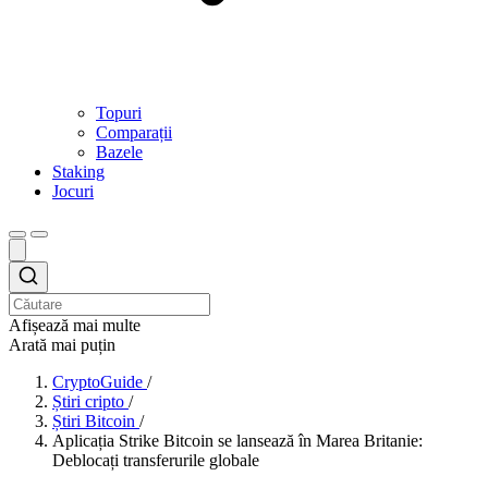
Topuri
Comparații
Bazele
Staking
Jocuri
Afișează mai multe
Arată mai puțin
CryptoGuide
/
Știri cripto
/
Știri Bitcoin
/
Aplicația Strike Bitcoin se lansează în Marea Britanie:
Deblocați transferurile globale