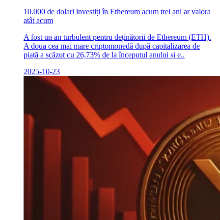
10.000 de dolari investiți în Ethereum acum trei ani ar valora
atât acum
A fost un an turbulent pentru deținătorii de Ethereum (ETH).
A doua cea mai mare criptomonedă după capitalizarea de
piață a scăzut cu 26,73% de la începutul anului și e..
2025-10-23