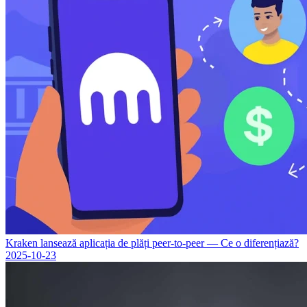
Kraken lansează aplicația de plăți peer-to-peer — Ce o diferențiază?
2025-10-23