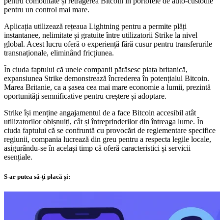
pentru comoditate și retragerea Bitcoin în portofele de auto-custodie
pentru un control mai mare.
Aplicația utilizează rețeaua Lightning pentru a permite plăți
instantanee, nelimitate și gratuite între utilizatorii Strike la nivel
global. Acest lucru oferă o experiență fără cusur pentru transferurile
transnaționale, eliminând fricțiunea.
În ciuda faptului că unele companii părăsesc piața britanică,
expansiunea Strike demonstrează încrederea în potențialul Bitcoin.
Marea Britanie, ca a șasea cea mai mare economie a lumii, prezintă
oportunități semnificative pentru creștere și adoptare.
Strike își menține angajamentul de a face Bitcoin accesibil atât
utilizatorilor obișnuiți, cât și întreprinderilor din întreaga lume. În
ciuda faptului că se confruntă cu provocări de reglementare specifice
regiunii, compania lucrează din greu pentru a respecta legile locale,
asigurându-se în același timp că oferă caracteristici și servicii
esențiale.
S-ar putea să-ți placă și: