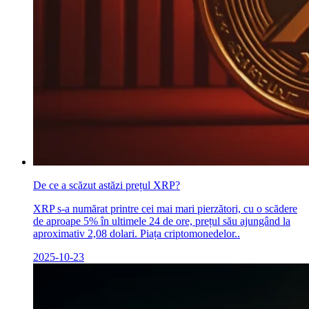
De ce a scăzut astăzi prețul XRP?
XRP s-a numărat printre cei mai mari pierzători, cu o scădere
de aproape 5% în ultimele 24 de ore, prețul său ajungând la
aproximativ 2,08 dolari. Piața criptomonedelor..
2025-10-23