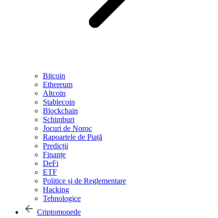
Bitcoin
Ethereum
Altcoin
Stablecoin
Blockchain
Schimburi
Jocuri de Noroc
Rapoartele de Piață
Predicții
Finanțe
DeFi
ETF
Politice și de Reglementare
Hacking
Tehnologice
Criptomonede