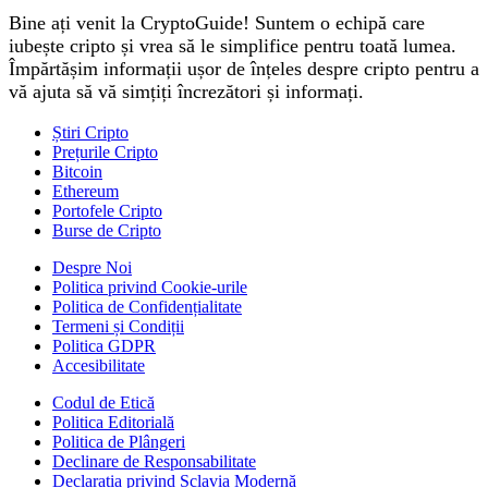
Bine ați venit la CryptoGuide! Suntem o echipă care
iubește cripto și vrea să le simplifice pentru toată lumea.
Împărtășim informații ușor de înțeles despre cripto pentru a
vă ajuta să vă simțiți încrezători și informați.
Știri Cripto
Prețurile Cripto
Bitcoin
Ethereum
Portofele Cripto
Burse de Cripto
Despre Noi
Politica privind Cookie-urile
Politica de Confidențialitate
Termeni și Condiții
Politica GDPR
Accesibilitate
Codul de Etică
Politica Editorială
Politica de Plângeri
Declinare de Responsabilitate
Declarația privind Sclavia Modernă