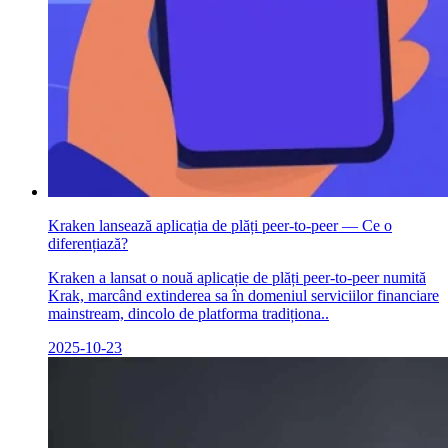
Kraken lansează aplicația de plăți peer-to-peer — Ce o
diferențiază?
Kraken a lansat o nouă aplicație de plăți peer-to-peer numită
Krak, marcând extinderea sa în domeniul serviciilor financiare
mainstream, dincolo de platforma tradiționa..
2025-10-23