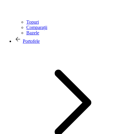
Topuri
Comparații
Bazele
Portofele