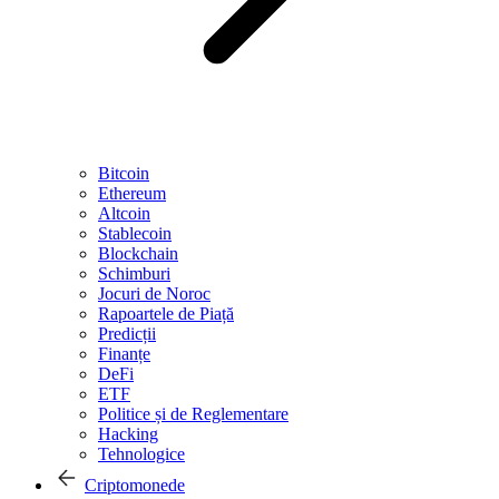
Bitcoin
Ethereum
Altcoin
Stablecoin
Blockchain
Schimburi
Jocuri de Noroc
Rapoartele de Piață
Predicții
Finanțe
DeFi
ETF
Politice și de Reglementare
Hacking
Tehnologice
Criptomonede