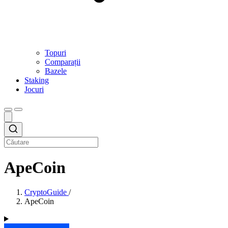
Topuri
Comparații
Bazele
Staking
Jocuri
ApeCoin
CryptoGuide
/
ApeCoin