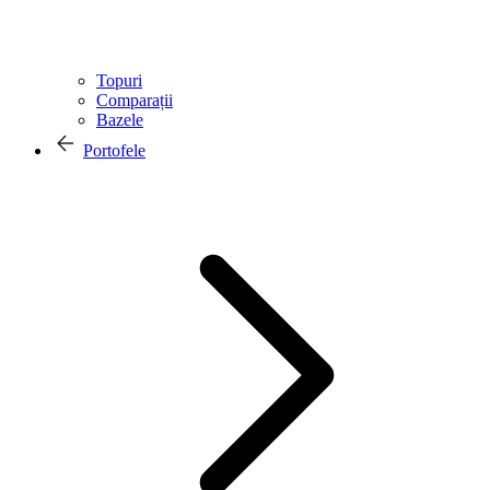
Topuri
Comparații
Bazele
Portofele