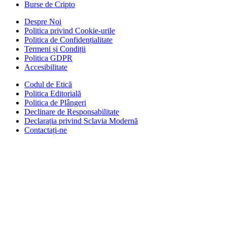
Burse de Cripto
Despre Noi
Politica privind Cookie-urile
Politica de Confidențialitate
Termeni și Condiții
Politica GDPR
Accesibilitate
Codul de Etică
Politica Editorială
Politica de Plângeri
Declinare de Responsabilitate
Declarația privind Sclavia Modernă
Contactați-ne