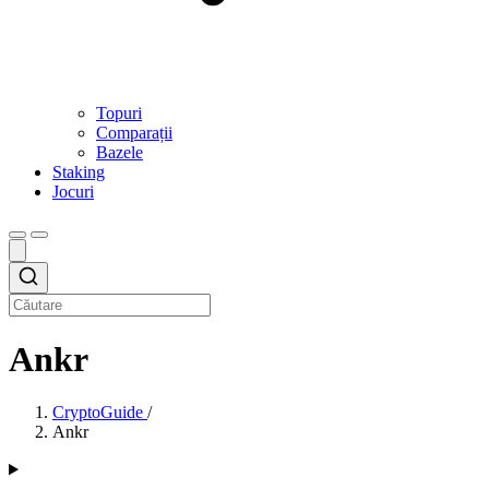
Topuri
Comparații
Bazele
Staking
Jocuri
Ankr
CryptoGuide
/
Ankr