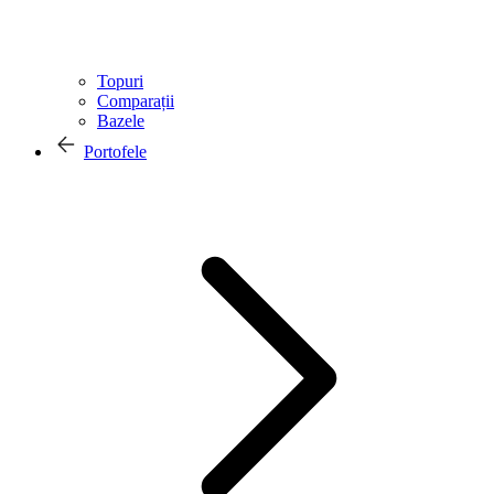
Topuri
Comparații
Bazele
Portofele