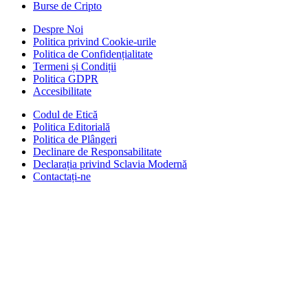
Burse de Cripto
Despre Noi
Politica privind Cookie-urile
Politica de Confidențialitate
Termeni și Condiții
Politica GDPR
Accesibilitate
Codul de Etică
Politica Editorială
Politica de Plângeri
Declinare de Responsabilitate
Declarația privind Sclavia Modernă
Contactați-ne