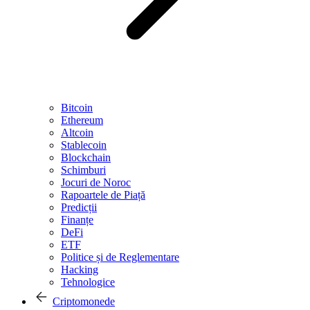
Bitcoin
Ethereum
Altcoin
Stablecoin
Blockchain
Schimburi
Jocuri de Noroc
Rapoartele de Piață
Predicții
Finanțe
DeFi
ETF
Politice și de Reglementare
Hacking
Tehnologice
Criptomonede