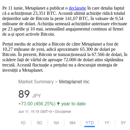
Pe 11 iunie, Metaplanet a publicat o
declarație
în care detalia faptul
că a achiziționat 23,351 BTC. Această ultimă achiziție ridică totalul
deținerilor sale de Bitcoin la peste 141,07 BTC, în valoare de 9,54
milioane de dolari. Achiziția urmează achizițiilor anterioare efectuate
pe 23 aprilie și 10 mai, semnalând angajamentul continuu al firmei
de a-și spori activele Bitcoin.
Prețul mediu de achiziție a Bitcoin de către Metaplanet a fost de
10,27 milioane de yeni, adică aproximativ 65.300 de dolari pe
Bitcoin. În prezent, Bitcoin se tranzacționează la 67.566 de dolari, în
scădere față de vârful de aproape 72.000 de dolari atins săptămâna
trecută. Această fluctuație a prețului nu a descurajat strategia de
investiții a Metaplanet.