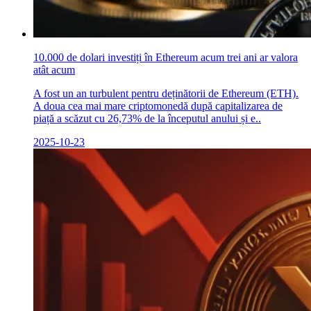
10.000 de dolari investiți în Ethereum acum trei ani ar valora
atât acum
A fost un an turbulent pentru deținătorii de Ethereum (ETH).
A doua cea mai mare criptomonedă după capitalizarea de
piață a scăzut cu 26,73% de la începutul anului și e..
2025-10-23