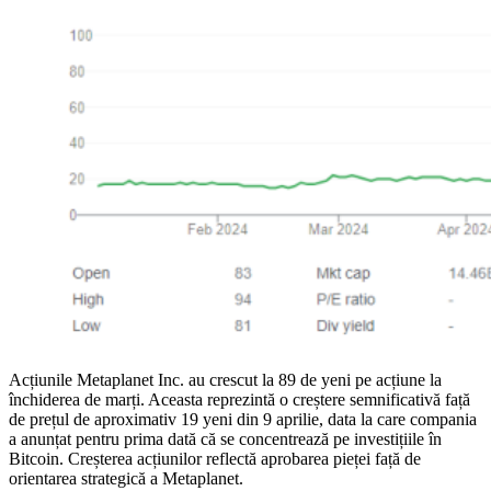
Acțiunile Metaplanet Inc. au crescut la 89 de yeni pe acțiune la
închiderea de marți. Aceasta reprezintă o creștere semnificativă față
de prețul de aproximativ 19 yeni din 9 aprilie, data la care compania
a anunțat pentru prima dată că se concentrează pe investițiile în
Bitcoin. Creșterea acțiunilor reflectă aprobarea pieței față de
orientarea strategică a Metaplanet.