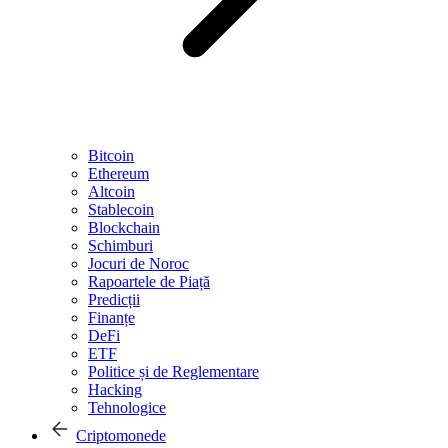
Bitcoin
Ethereum
Altcoin
Stablecoin
Blockchain
Schimburi
Jocuri de Noroc
Rapoartele de Piață
Predicții
Finanțe
DeFi
ETF
Politice și de Reglementare
Hacking
Tehnologice
Criptomonede