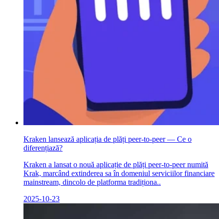
Kraken lansează aplicația de plăți peer-to-peer — Ce o
diferențiază?
Kraken a lansat o nouă aplicație de plăți peer-to-peer numită
Krak, marcând extinderea sa în domeniul serviciilor financiare
mainstream, dincolo de platforma tradiționa..
2025-10-23