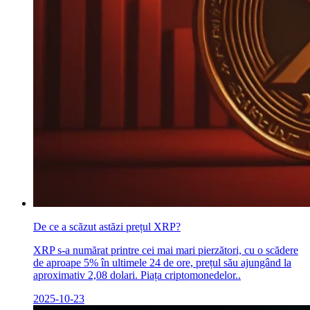
De ce a scăzut astăzi prețul XRP?
XRP s-a numărat printre cei mai mari pierzători, cu o scădere
de aproape 5% în ultimele 24 de ore, prețul său ajungând la
aproximativ 2,08 dolari. Piața criptomonedelor..
2025-10-23