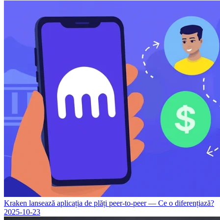
Kraken lansează aplicația de plăți peer-to-peer — Ce o diferențiază?
2025-10-23