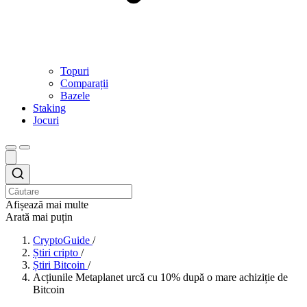
Topuri
Comparații
Bazele
Staking
Jocuri
Afișează mai multe
Arată mai puțin
CryptoGuide
/
Știri cripto
/
Știri Bitcoin
/
Acțiunile Metaplanet urcă cu 10% după o mare achiziție de
Bitcoin