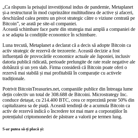
„Ca răspuns la peisajul investițional indus de pandemie, Metaplanet
și-a restructurat în mod cuprinzător multitudinea de active și afaceri,
deschizând calea pentru un pivot strategic către o viziune centrată pe
Bitcoin”, se arată pe site-ul companiei.
Această schimbare face parte din strategia mai amplă a companiei de
a se adapta la condițiile economice în schimbare.
Luna trecută, Metaplanet a declarat că a decis să adopte Bitcoin ca
activ strategic de rezervă de trezorerie. Această decizie a fost
influențată de provocările economice actuale ale Japoniei, inclusiv
datoria publică ridicată, perioade prelungite de rate reale negative ale
dobânzii și un yen slab. Firma consideră că Bitcoin poate oferi o
rezervă mai stabilă și mai profitabilă în comparație cu activele
tradiționale.
Potrivit BitcoinTreasuries.net, companiile publice din întreaga lume
dețin colectiv un total de 308.688 de Bitcoini. Microstrategy Inc.
conduce detașat, cu 214.400 BTC, ceea ce reprezintă peste 50% din
capitalizarea sa de piață. Această tendință de a acumula Bitcoin ca
activ de rezervă indică o încredere tot mai mare a corporațiilor în
potențialul criptomonedei de păstrare a valorii pe termen lung.
S-ar putea să-ți placă și: