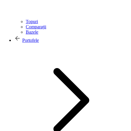
Topuri
Comparații
Bazele
Portofele