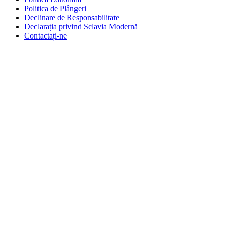
Politica de Plângeri
Declinare de Responsabilitate
Declarația privind Sclavia Modernă
Contactați-ne