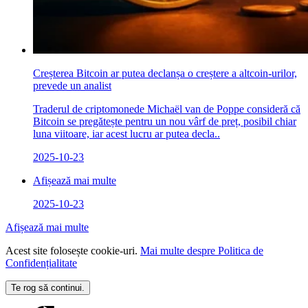
Creșterea Bitcoin ar putea declanșa o creștere a altcoin-urilor,
prevede un analist
Traderul de criptomonede Michaël van de Poppe consideră că
Bitcoin se pregătește pentru un nou vârf de preț, posibil chiar
luna viitoare, iar acest lucru ar putea decla..
2025-10-23
Afișează mai multe
2025-10-23
Afișează mai multe
Acest site folosește cookie-uri.
Mai multe despre Politica de
Confidențialitate
Te rog să continui.