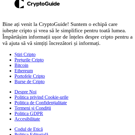
Bine ați venit la CryptoGuide! Suntem o echipă care
iubește cripto și vrea să le simplifice pentru toată lumea.
Împărtășim informații ușor de înțeles despre cripto pentru a
vă ajuta să vă simțiți încrezători și informați.
Știri Cripto
Prețurile Cripto
Bitcoin
Ethereum
Portofele Cripto
Burse de Cripto
Despre Noi
Politica privind Cookie-urile
Politica de Confidențialitate
Termeni și Condiții
Politica GDPR
Accesibilitate
Codul de Etică
Politica Editorială